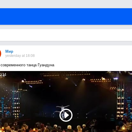
Мир
yesterday at 18:08
 современного танца Гуандуна
134