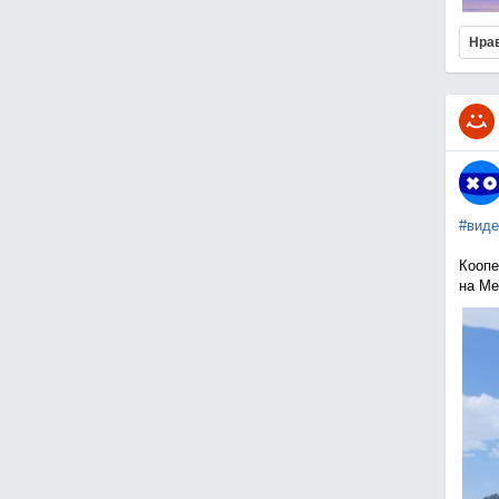
Нра
#виде
Коопе
на Me