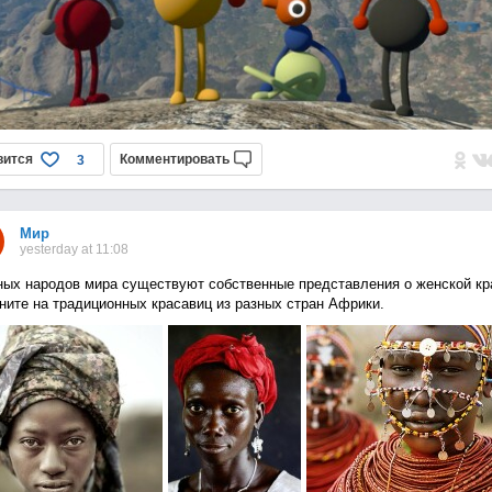
вится
Комментировать
3
Мир
yesterday at 11:08
ных народов мира существуют собственные представления о женской кр
ните на традиционных красавиц из разных стран Африки.