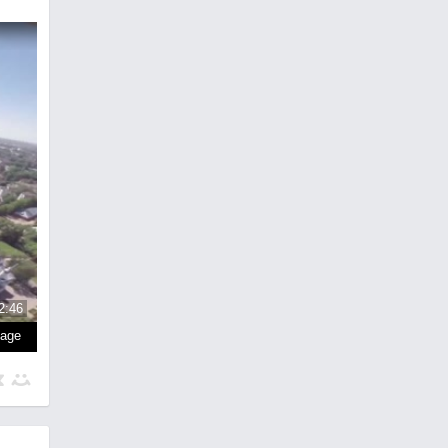
2:46
page