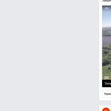
Звери
Зве
Нра