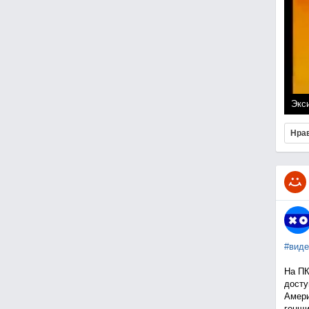
Экси
Нра
#виде
На ПК
досту
Амери
гонщи