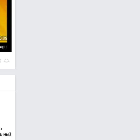
3:09
page
н
рачный