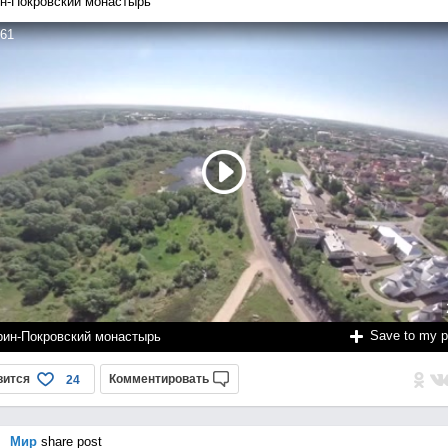
н-Покровский монастырь
61
Save to my 
рин-Покровский монастырь
вится
Комментировать
24
Мир
share post