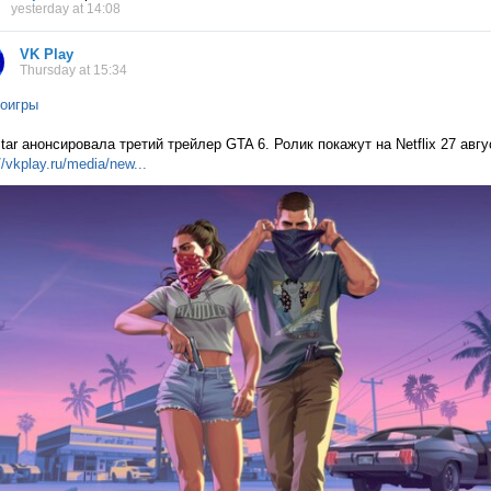
yesterday at 14:08
VK Play
Thursday at 15:34
оигры
tar анонсировала третий трейлер GTA 6. Ролик покажут на Netflix 27 авг
//vkplay.ru/media/n
ew...