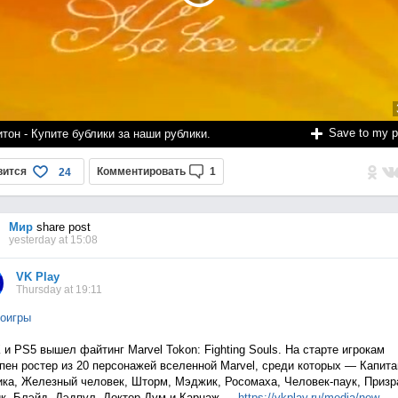
Save to my 
тон - Купите бублики за наши рублики.
вится
Комментировать
1
24
Мир
share post
yesterday at 15:08
VK Play
Thursday at 19:11
оигры
 и PS5 вышел файтинг Marvel Tokon: Fighting Souls. На старте игрокам
пен ростер из 20 персонажей вселенной Marvel, среди которых — Капита
ка, Железный человек, Шторм, Мэджик, Росомаха, Человек-паук, Приз
к, Блэйд, Дэдпул, Доктор Дум и Карнаж —
https://vkplay.ru/media/n
ew...