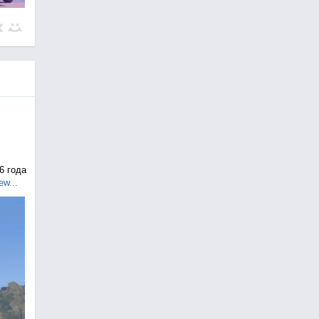
6 года
ew...