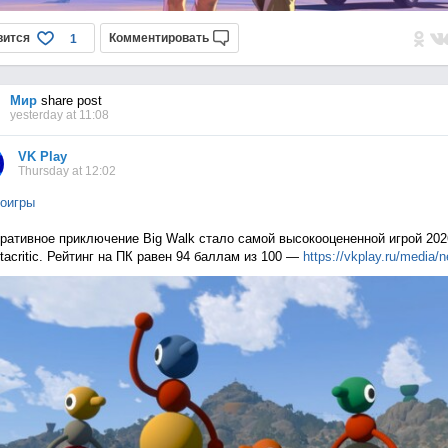
вится
Комментировать
1
Мир
share post
yesterday at 11:08
VK Play
Thursday at 12:02
оигры
ративное приключение Big Walk стало самой высокооцененной игрой 202
tacritic. Рейтинг на ПК равен 94 баллам из 100 —
https://vkplay.ru/media/n