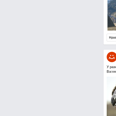
Нра
У раз
Взгля