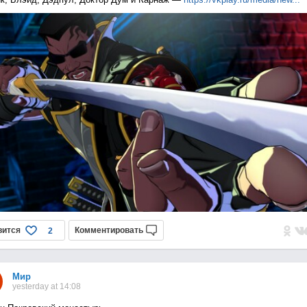
вится
Комментировать
2
Мир
yesterday at 14:08