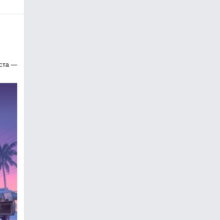
уста —