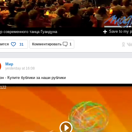
Save to my 
тр современного танца Гуандуна
вится
Комментировать
1
31
Мир
yesterday at 16:08
он - Купите бублики за наши рублики
122