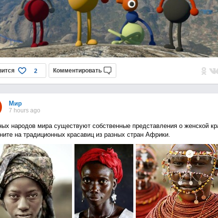
вится
Комментировать
2
Мир
7 hours ago
ных народов мира существуют собственные представления о женской кр
ните на традиционных красавиц из разных стран Африки.