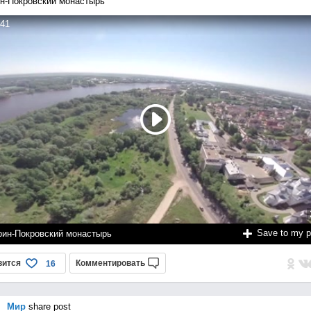
н-Покровский монастырь
41
Save to my 
рин-Покровский монастырь
вится
Комментировать
16
Мир
share post