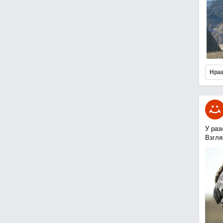
Нра
У раз
Взгля