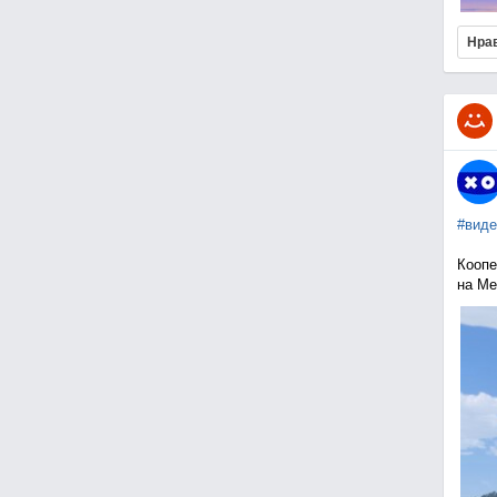
Нра
#виде
Коопе
на Me