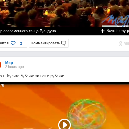
Save to my 
тр современного танца Гуандуна
вится
Комментировать
2
Мир
2 hours ago
он - Купите бублики за наши рублики
78