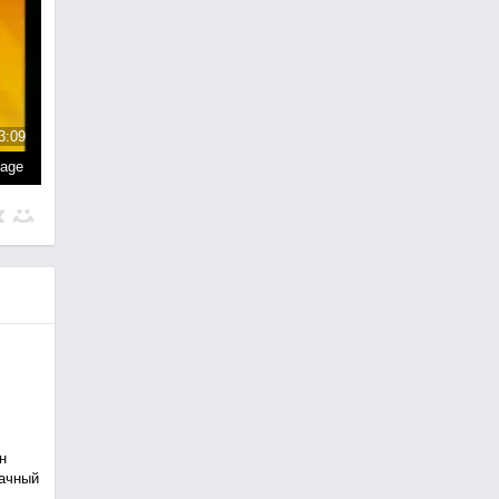
3:09
page
н
рачный