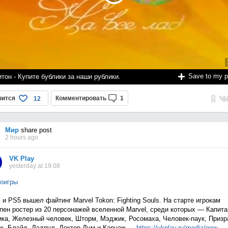
Save to my 
тон - Купите бублики за наши рублики.
вится
Комментировать
1
12
Мир
share post
2 hours ago
VK Play
yesterday at 19:08
оигры
 и PS5 вышел файтинг Marvel Tokon: Fighting Souls. На старте игрокам
пен ростер из 20 персонажей вселенной Marvel, среди которых — Капита
ка, Железный человек, Шторм, Мэджик, Росомаха, Человек-паук, Приз
к, Блэйд, Дэдпул, Доктор Дум и Карнаж —
https://vkplay.ru/media/n
ew...