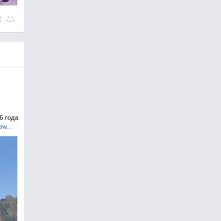
6 года
ew...