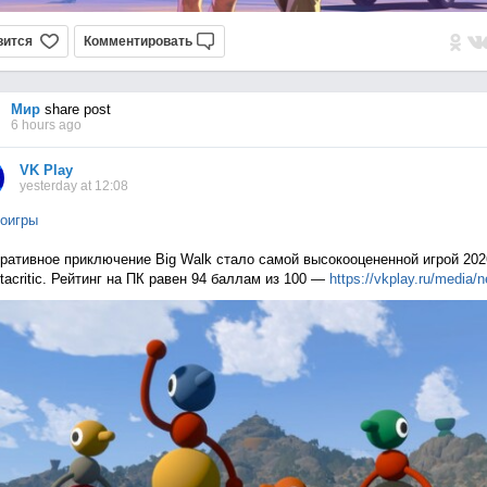
вится
Комментировать
Мир
share post
6 hours ago
VK Play
yesterday at 12:08
оигры
ративное приключение Big Walk стало самой высокооцененной игрой 202
tacritic. Рейтинг на ПК равен 94 баллам из 100 —
https://vkplay.ru/media/n