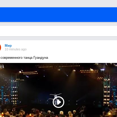
Мир
10 minutes ago
 современного танца Гуандуна
13