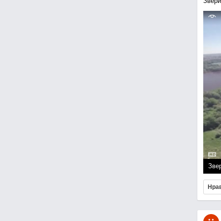
Звери
Зве
Нра