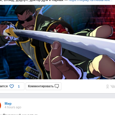
вится
Комментировать
1
Мир
4 hours ago