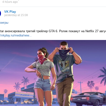
4 hours ago
VK Play
yesterday at 15:08
оигры
tar анонсировала третий трейлер GTA 6. Ролик покажут на Netflix 27 авг
//vkplay.ru/media/n
ew...