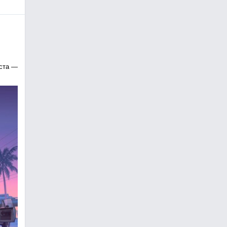
уста —