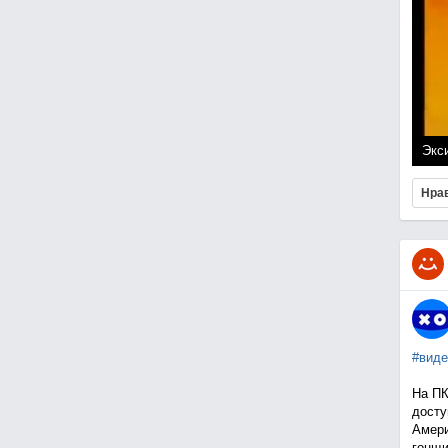
Экси
Нра
#виде
На ПК
досту
Амери
гонщи