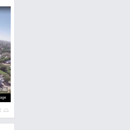
2:46
page