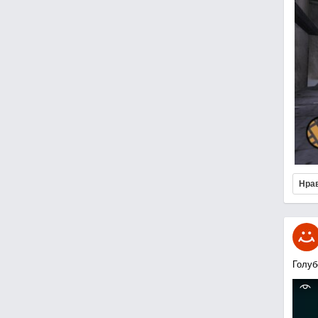
Нра
Голуб