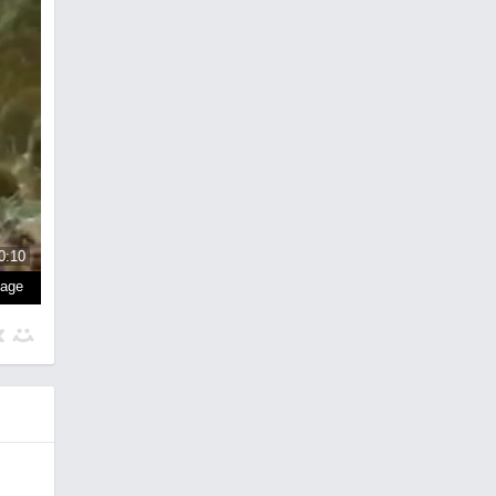
0:10
page