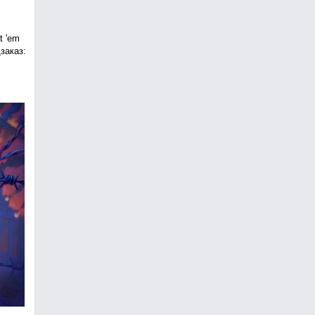
t 'em
заказ: