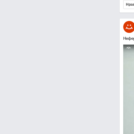
Нра
Нефе