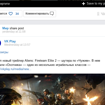
Save to my 
ертити
вится
Комментировать
34
Мир
share post
yesterday at 11:08
VK Play
Wednesday at 13:57
оигры
 новый трейлер Aliens: Fireteam Elite 2 — шутера по «Чужим». В нем
али «Охотника» — один из нескольких играбельных классов —
//vkplay.ru/media/n
ew...