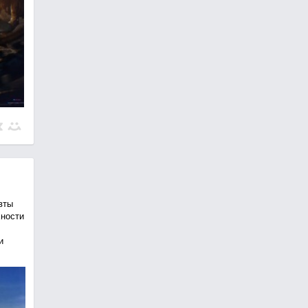
вты
хности
и