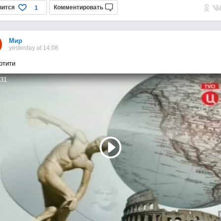
вится
Комментировать
1
Мир
yesterday at 14:08
ртити
31