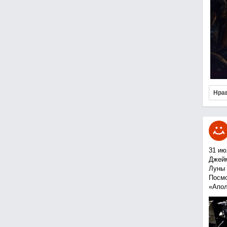
Нра
31 ию
Джейм
Луны 
Посмо
«Апол