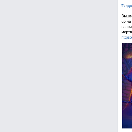
#виде
Вышел
up на
напри
мертв
https: