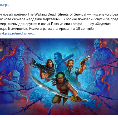
оигры
 новый трейлер The Walking Dead: Streets of Survival — пиксельного bea
 основе сериала «Ходячие мертвецы». В ролике показали бонусы за пред
мер, скины для оружия и облик Рика из спин-оффа — шоу «Ходячие
ецы: Выжившие». Релиз игры запланирован на 18 сентября —
//vkplay.ru/media/n
ew...