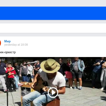
Мир
yesterday at 18:08
ек-оркестр
192