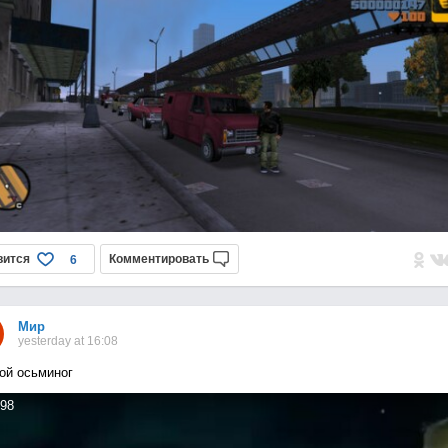
вится
Комментировать
6
Мир
yesterday at 16:08
ой осьминог
98