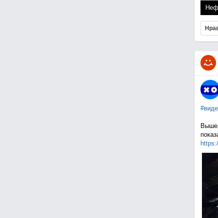
Неф
Нра
#виде
Вышел
показ
https: