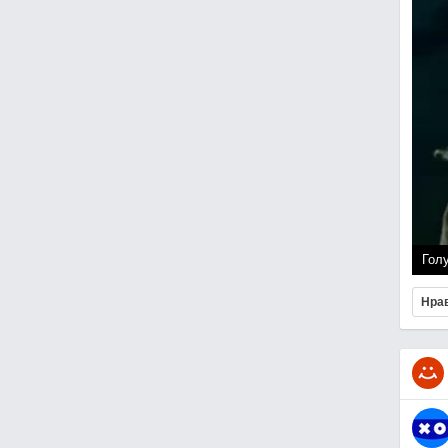
Гол
Нра