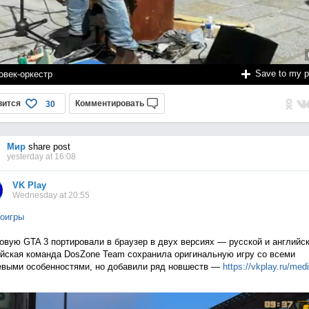
Save to my 
овек-оркестр
вится
Комментировать
30
Мир
share post
yesterday at 16:08
VK Play
Wednesday at 20:55
оигры
овую GTA 3 портировали в браузер в двух версиях — русской и английск
йская команда DosZone Team сохранила оригинальную игру со всеми
выми особенностями, но добавили ряд новшеств —
https://vkplay.ru/med