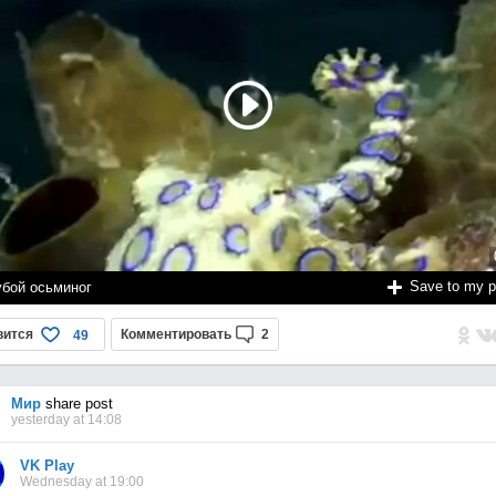
Save to my 
убой осьминог
вится
Комментировать
2
49
Мир
share post
yesterday at 14:08
VK Play
Wednesday at 19:00