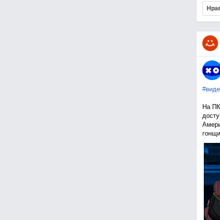
Нра
#виде
На ПК
досту
Амери
гонщи