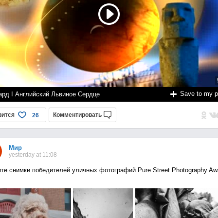
Save to my 
ард I Английский Львиное Сердце
вится
Комментировать
26
Мир
yesterday at 11:08
те снимки победителей уличных фотографий Pure Street Photography Aw