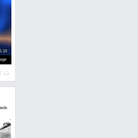
5:10
page
ards