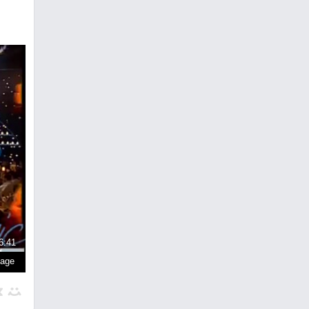
6:41
page