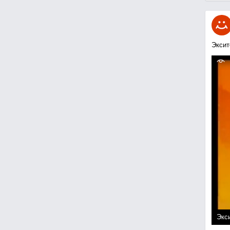
Эксит
Экси