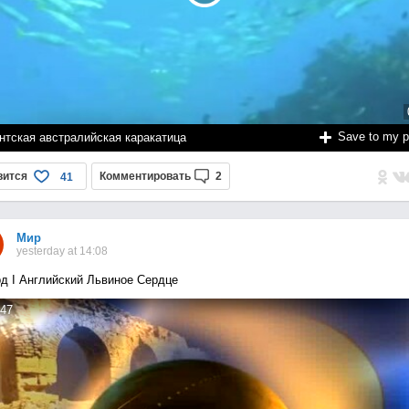
Save to my 
нтская австралийская каракатица
вится
Комментировать
2
41
Мир
yesterday at 14:08
д I Английский Львиное Сердце
47