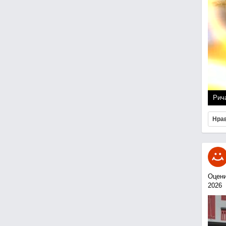
Рич
Нра
Оцени
2026