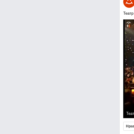
Театр
Теа
Нра