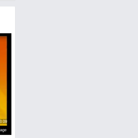
3:09
page