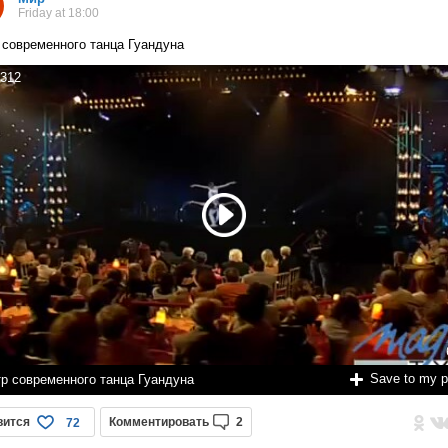
Friday at 18:00
 современного танца Гуандуна
312
Save to my 
тр современного танца Гуандуна
вится
Комментировать
2
72