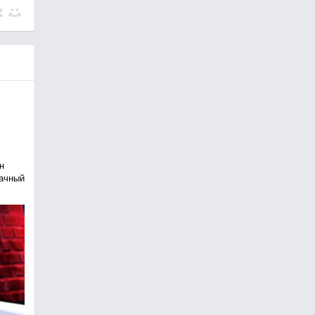
н
рачный