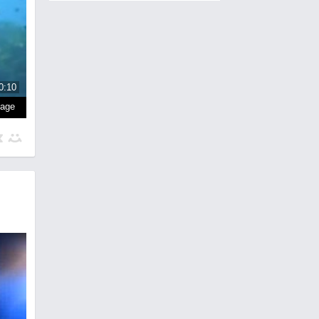
0:10
page