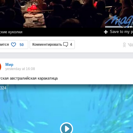
Save to my 
ские куколки
вится
Комментировать
4
50
Мир
yesterday at 16:08
тская австралийская каракатица
324