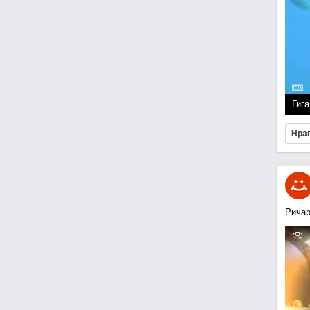
Гига
Нра
Ричар