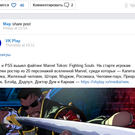
вится
Комментировать
2
40
Мир
share post
Friday at 15:54
VK Play
Thursday at 19:11
оигры
 и PS5 вышел файтинг Marvel Tokon: Fighting Souls. На старте игрокам
пен ростер из 20 персонажей вселенной Marvel, среди которых — Капита
ка, Железный человек, Шторм, Мэджик, Росомаха, Человек-паук, Приз
к, Блэйд, Дэдпул, Доктор Дум и Карнаж —
https://vkplay.ru/media/n
ew...