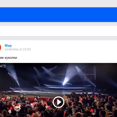
Мир
yesterday at 18:08
ие куколки
473