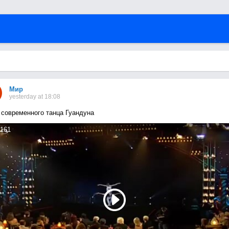
Мир
yesterday at 18:08
 современного танца Гуандуна
161