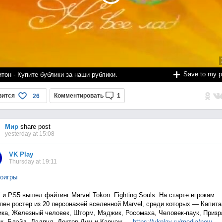
Save to my 
тон - Купите бублики за наши рублики.
вится
Комментировать
1
26
Мир
share post
yesterday at 15:08
VK Play
Thursday at 19:11
оигры
 и PS5 вышел файтинг Marvel Tokon: Fighting Souls. На старте игрокам
пен ростер из 20 персонажей вселенной Marvel, среди которых — Капита
ка, Железный человек, Шторм, Мэджик, Росомаха, Человек-паук, Приз
к, Блэйд, Дэдпул, Доктор Дум и Карнаж —
https://vkplay.ru/media/n
ew...