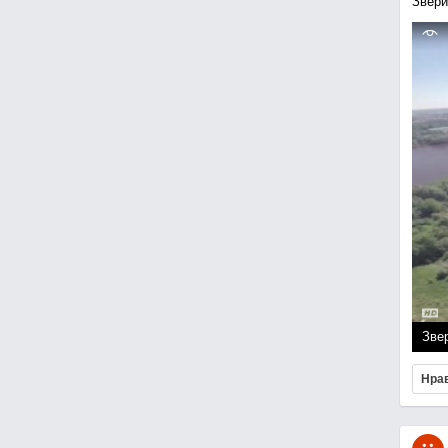
Звери
Зве
Нра