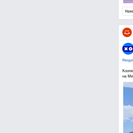
Нра
#виде
Коопе
на Me