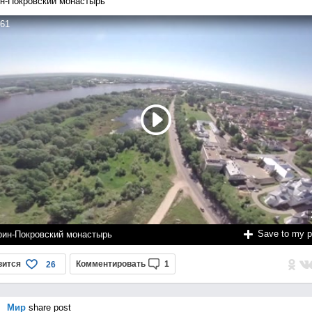
н-Покровский монастырь
61
Save to my 
рин-Покровский монастырь
вится
Комментировать
1
26
Мир
share post