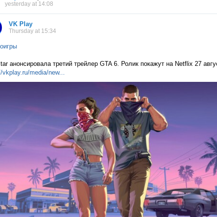
yesterday at 14:08
VK Play
Thursday at 15:34
оигры
tar анонсировала третий трейлер GTA 6. Ролик покажут на Netflix 27 авг
//vkplay.ru/media/n
ew...