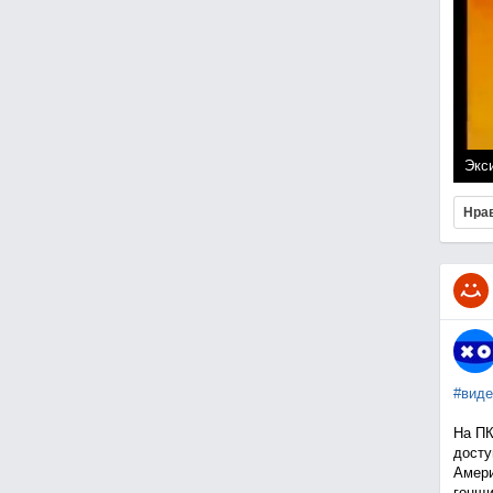
Экси
Нра
#виде
На ПК
досту
Амери
гонщи