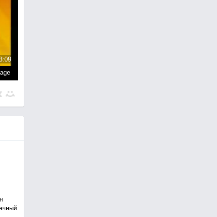
3:09
page
н
рачный