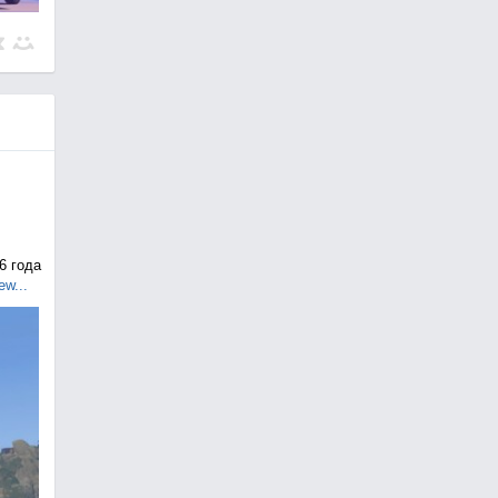
6 года
ew...