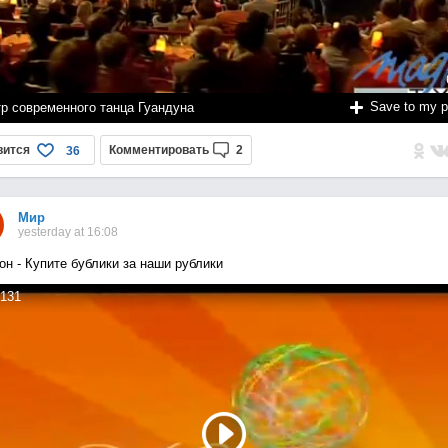
Save to my 
тр современного танца Гуандуна
вится
Комментировать
2
36
Мир
yesterday at 16:08
он - Купите бублики за наши рублики
131