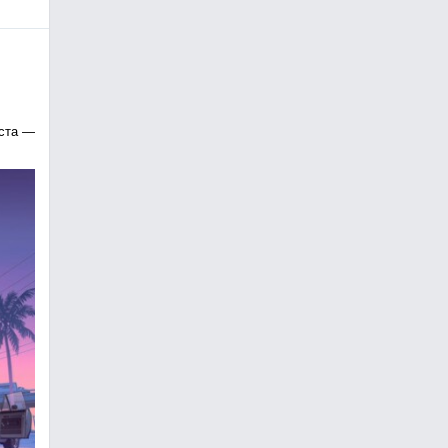
уста —