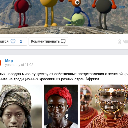
вится
Комментировать
3
Мир
yesterday at 11:08
ных народов мира существуют собственные представления о женской кр
ните на традиционных красавиц из разных стран Африки.