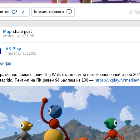
вится
Комментировать
2
Мир
share post
yesterday at 11:08
VK Play
Thursday at 12:02
оигры
ративное приключение Big Walk стало самой высокооцененной игрой 202
tacritic. Рейтинг на ПК равен 94 баллам из 100 —
https://vkplay.ru/media/n