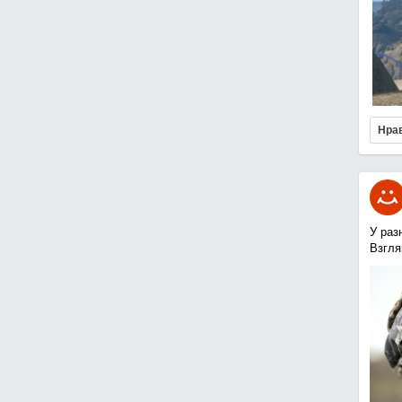
Нра
У раз
Взгля