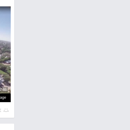
2:46
page