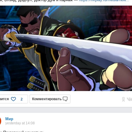
вится
Комментировать
2
Мир
yesterday at 14:08