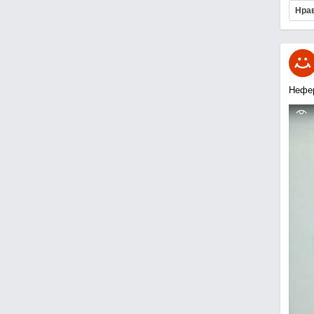
Нра
Нефе