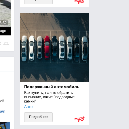
6:52
page
Подержанный автомобиль
Как купить, на что обратить 
внимание, какие "подводные 
ой.
камни"
Авто
ia/n
Подробнее