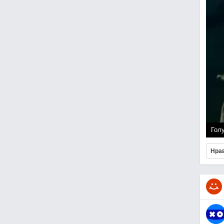
Гол
Нра