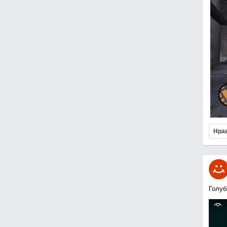
Нра
Голуб