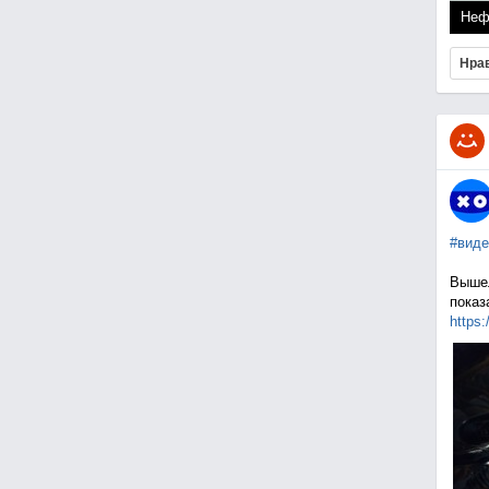
Неф
Нра
#виде
Вышел
показ
https: