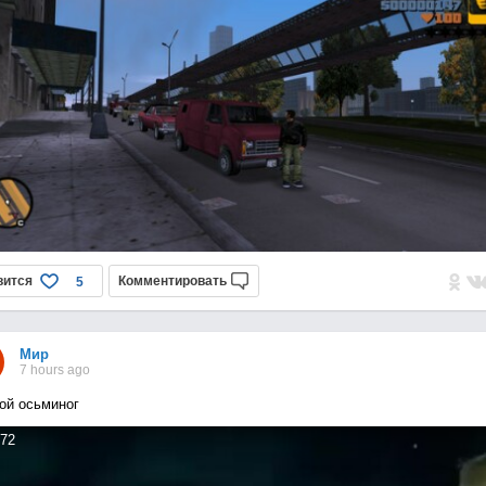
вится
Комментировать
5
Мир
7 hours ago
ой осьминог
72