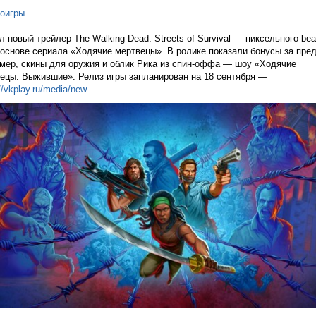
оигры
 новый трейлер The Walking Dead: Streets of Survival — пиксельного bea
 основе сериала «Ходячие мертвецы». В ролике показали бонусы за пред
мер, скины для оружия и облик Рика из спин-оффа — шоу «Ходячие
ецы: Выжившие». Релиз игры запланирован на 18 сентября —
//vkplay.ru/media/n
ew...