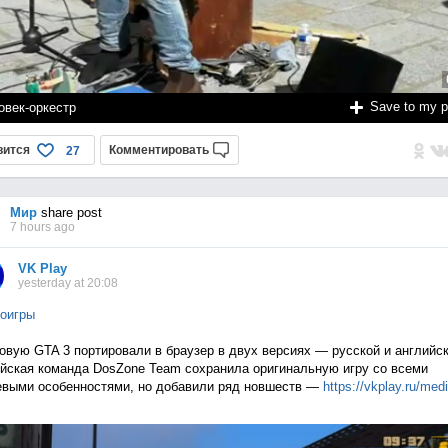
Save to my 
овек-оркестр
вится
Комментировать
27
Мир
share post
7 hours ago
VK Play
yesterday at 20:08
оигры
овую GTA 3 портировали в браузер в двух версиях — русской и английск
йская команда DosZone Team сохранила оригинальную игру со всеми
выми особенностями, но добавили ряд новшеств —
https://vkplay.ru/med