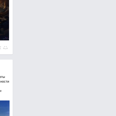
вты
хности
и