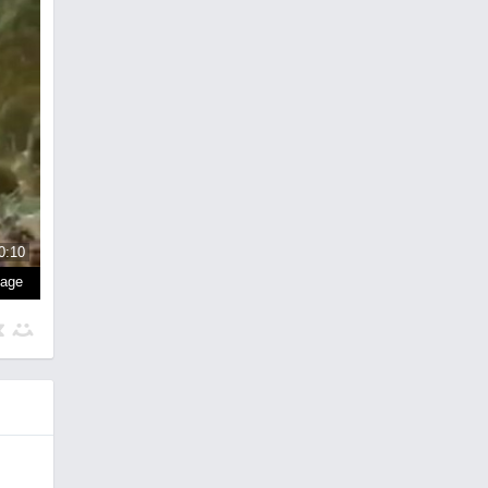
0:10
page