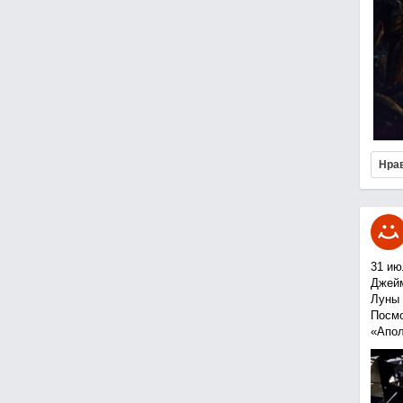
Нра
31 ию
Джейм
Луны 
Посмо
«Апол