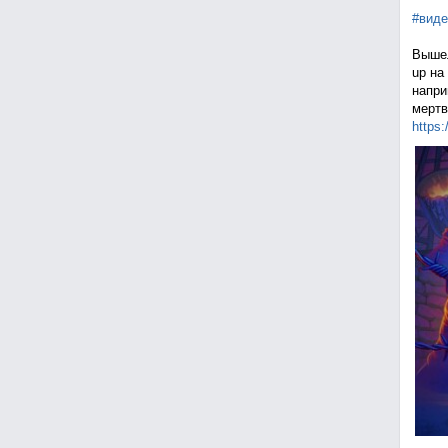
#виде
Вышел
up на
напри
мертв
https: