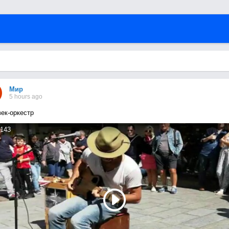
Мир
5 hours ago
ек-оркестр
143