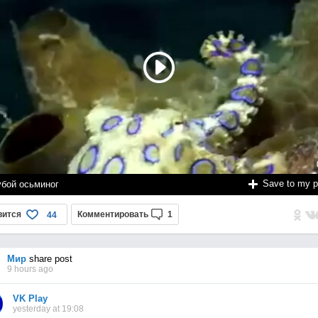
Save to my 
убой осьминог
вится
Комментировать
1
44
Мир
share post
9 hours ago
VK Play
yesterday at 19:08