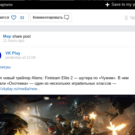
Save to my 
ертити
вится
Комментировать
33
Мир
share post
11 hours ago
VK Play
yesterday at 13:08
оигры
 новый трейлер Aliens: Fireteam Elite 2 — шутера по «Чужим». В нем
али «Охотника» — один из нескольких играбельных классов —
//vkplay.ru/media/n
ew...