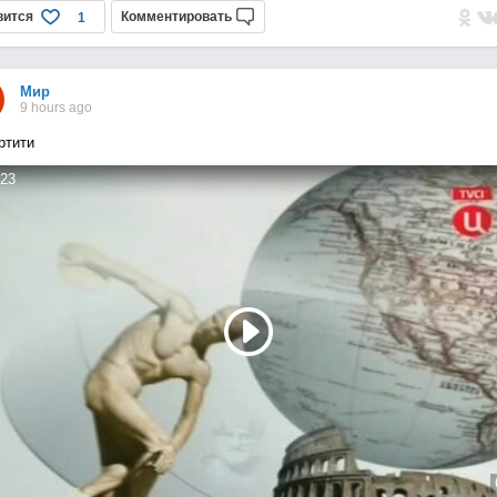
вится
Комментировать
1
Мир
9 hours ago
ртити
23