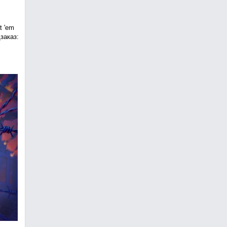
t 'em
заказ: