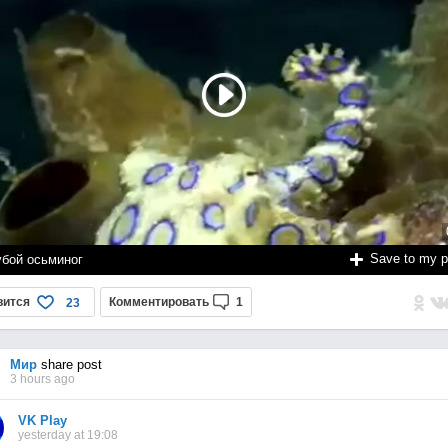
Save to my 
убой осьминог
вится
Комментировать
1
23
Мир
share post
3 hours ago
VK Play
yesterday at 19:08