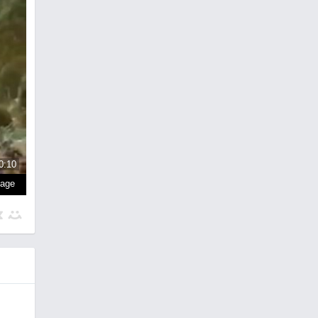
0:10
page