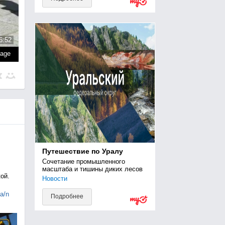
6:52
page
Путешествие по Уралу
Сочетание промышленного 
масштаба и тишины диких лесов
ой.
Новости
ia/n
Подробнее