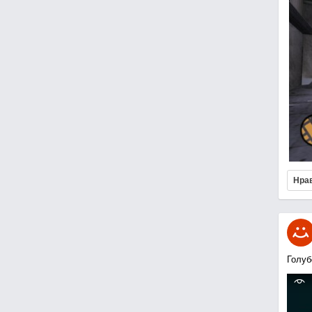
Нра
Голуб