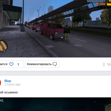
вится
Комментировать
3
Мир
2 hours ago
ой осьминог
41