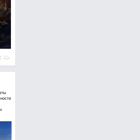
вты
хности
и