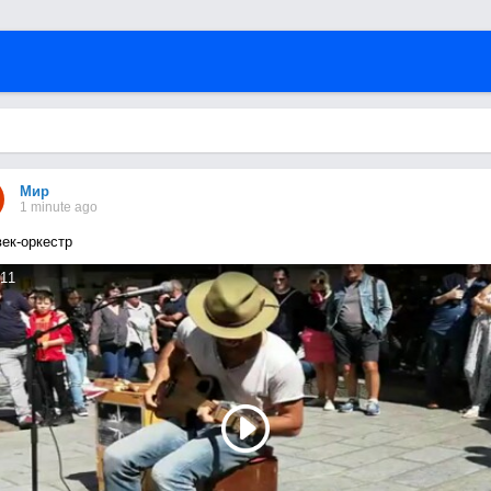
Мир
1 minute ago
ек-оркестр
11