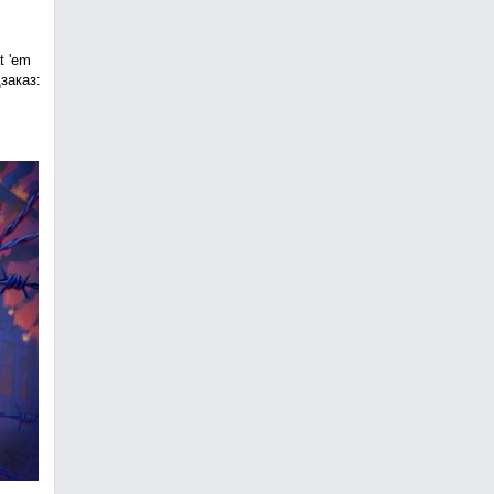
t 'em
заказ: