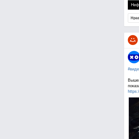
Неф
Нра
#виде
Вышел
показ
https: