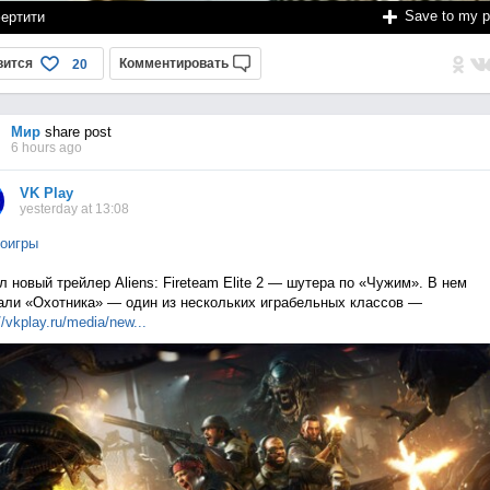
Save to my 
ертити
вится
Комментировать
20
Мир
share post
6 hours ago
VK Play
yesterday at 13:08
оигры
 новый трейлер Aliens: Fireteam Elite 2 — шутера по «Чужим». В нем
али «Охотника» — один из нескольких играбельных классов —
//vkplay.ru/media/n
ew...