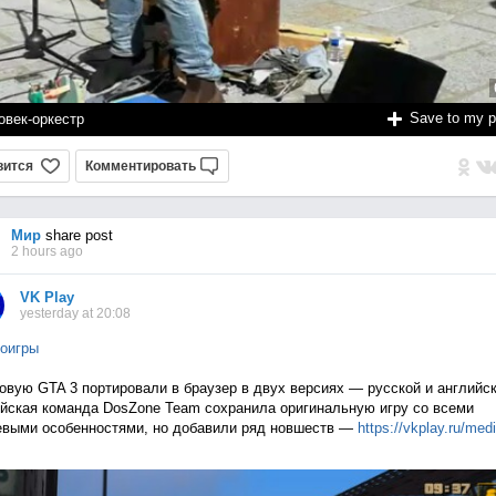
Save to my 
овек-оркестр
вится
Комментировать
Мир
share post
2 hours ago
VK Play
yesterday at 20:08
оигры
овую GTA 3 портировали в браузер в двух версиях — русской и английск
йская команда DosZone Team сохранила оригинальную игру со всеми
выми особенностями, но добавили ряд новшеств —
https://vkplay.ru/med