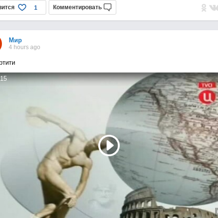
вится
Комментировать
1
Мир
4 hours ago
ртити
15