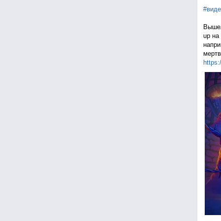
#виде
Вышел
up на
напри
мертв
https: