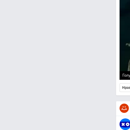
Гол
Нра