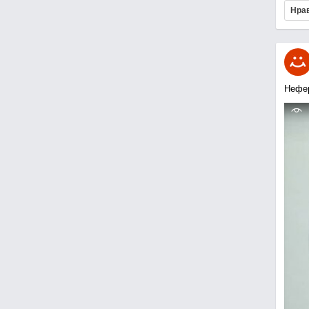
Нра
Нефе