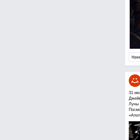
Нра
31 ию
Джейм
Луны 
Посмо
«Апол