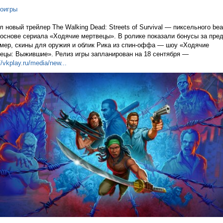
оигры
 новый трейлер The Walking Dead: Streets of Survival — пиксельного bea
 основе сериала «Ходячие мертвецы». В ролике показали бонусы за пред
мер, скины для оружия и облик Рика из спин-оффа — шоу «Ходячие
ецы: Выжившие». Релиз игры запланирован на 18 сентября —
//vkplay.ru/media/n
ew...