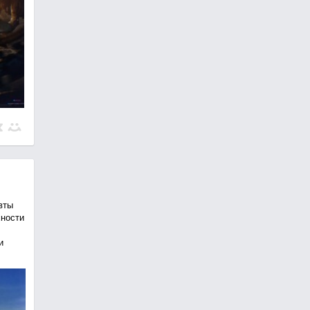
вты
хности
и