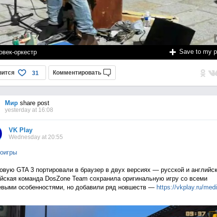
Save to my 
овек-оркестр
вится
Комментировать
31
Мир
share post
yesterday at 16:08
VK Play
Wednesday at 20:55
оигры
овую GTA 3 портировали в браузер в двух версиях — русской и английск
йская команда DosZone Team сохранила оригинальную игру со всеми
выми особенностями, но добавили ряд новшеств —
https://vkplay.ru/med