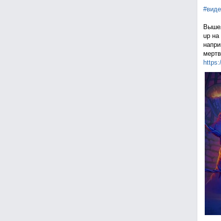
#виде
Вышел
up на
напри
мертв
https: