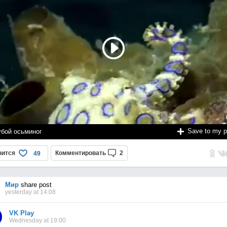
Save to my 
убой осьминог
вится
Комментировать
2
49
Мир
share post
yesterday at 14:08
VK Play
Wednesday at 19:00