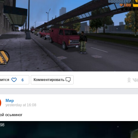
вится
Комментировать
6
Мир
yesterday at 16:08
ой осьминог
98