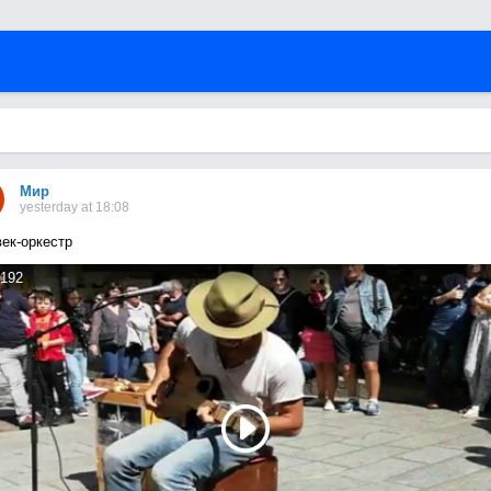
Мир
yesterday at 18:08
ек-оркестр
192