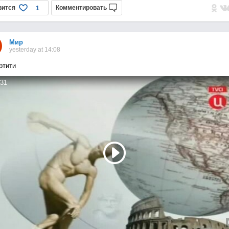
вится
Комментировать
1
Мир
yesterday at 14:08
ртити
31