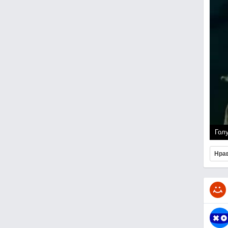
Гол
Нра