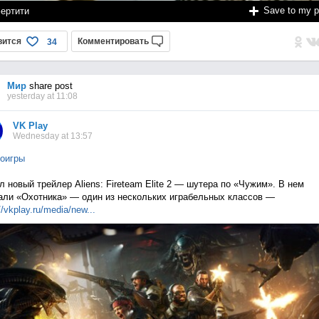
Save to my 
ертити
вится
Комментировать
34
Мир
share post
yesterday at 11:08
VK Play
Wednesday at 13:57
оигры
 новый трейлер Aliens: Fireteam Elite 2 — шутера по «Чужим». В нем
али «Охотника» — один из нескольких играбельных классов —
//vkplay.ru/media/n
ew...