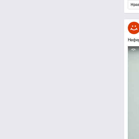
Нра
Нефе