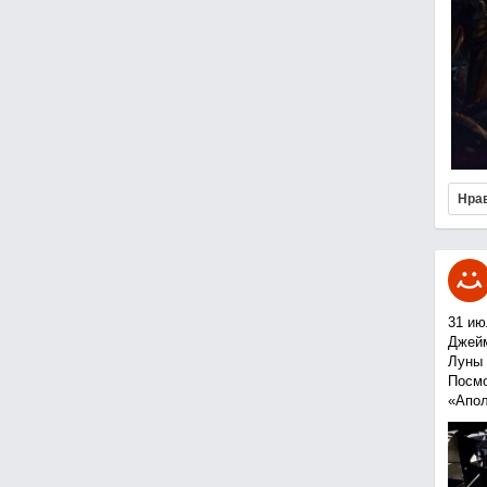
Нра
31 ию
Джейм
Луны 
Посмо
«Апол