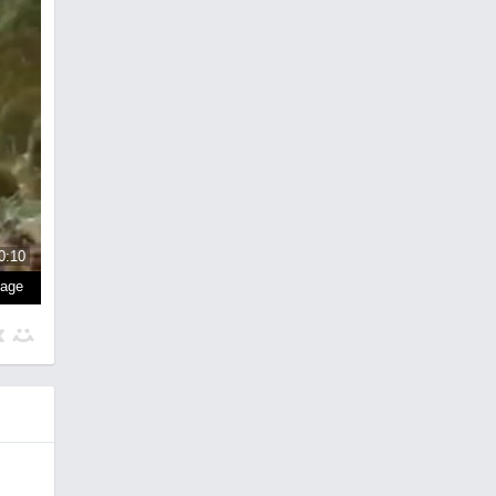
0:10
page