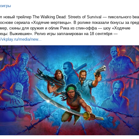
оигры
 новый трейлер The Walking Dead: Streets of Survival — пиксельного bea
 основе сериала «Ходячие мертвецы». В ролике показали бонусы за пред
мер, скины для оружия и облик Рика из спин-оффа — шоу «Ходячие
ецы: Выжившие». Релиз игры запланирован на 18 сентября —
//vkplay.ru/media/n
ew...