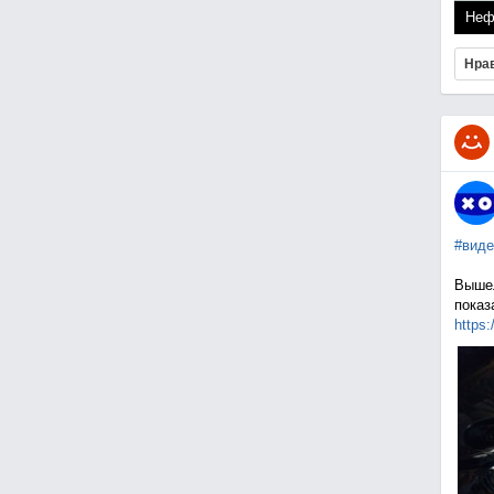
Неф
Нра
#виде
Вышел
показ
https: