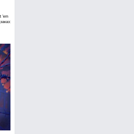
t 'em
заказ: