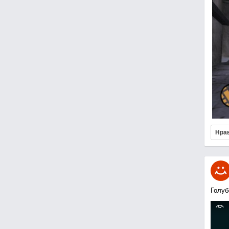
Нра
Голуб