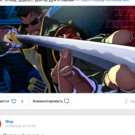
вится
Комментировать
3
Мир
yesterday at 14:08