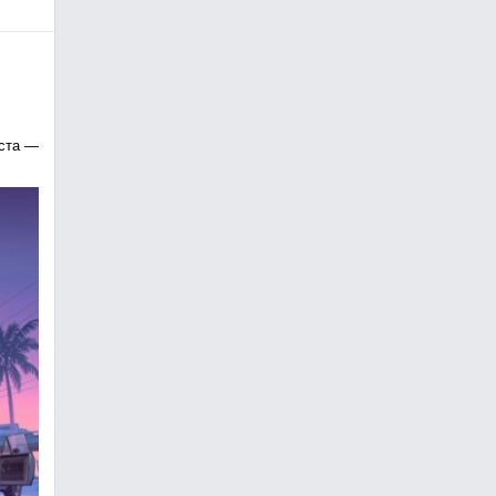
уста —