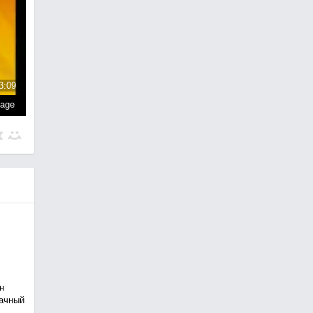
3:09
page
н
рачный