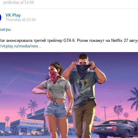
yesterday at 14:08
VK Play
Thursday at 15:34
оигры
tar анонсировала третий трейлер GTA 6. Ролик покажут на Netflix 27 авг
//vkplay.ru/media/n
ew...