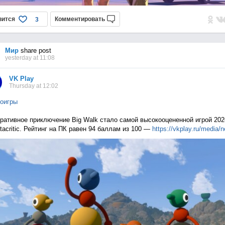
вится
Комментировать
3
Мир
share post
yesterday at 11:08
VK Play
Thursday at 12:02
оигры
ративное приключение Big Walk стало самой высокооцененной игрой 202
tacritic. Рейтинг на ПК равен 94 баллам из 100 —
https://vkplay.ru/media/n