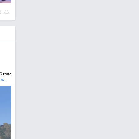
6 года
ew...