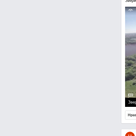
Звери
Зве
Нра