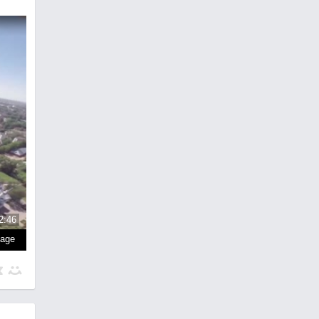
2:46
page