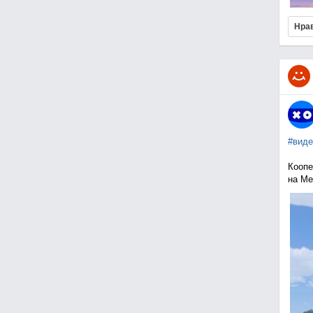
Нра
#виде
Коопе
на Me