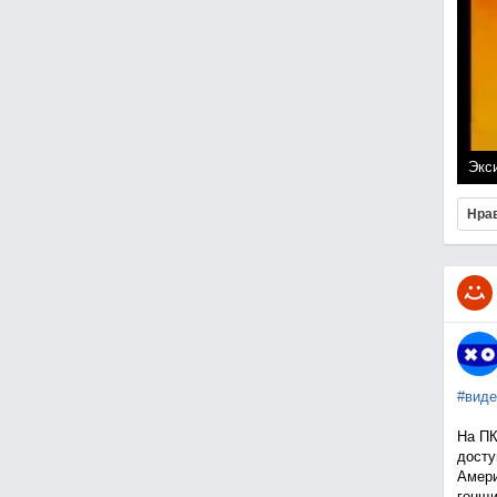
Экси
Нра
#виде
На ПК
досту
Амери
гонщи