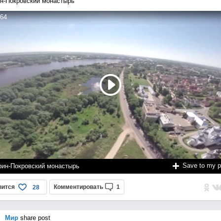
н-Покровский монастырь
64
Save to my 
рин-Покровский монастырь
вится
Комментировать
1
28
Мир
share post