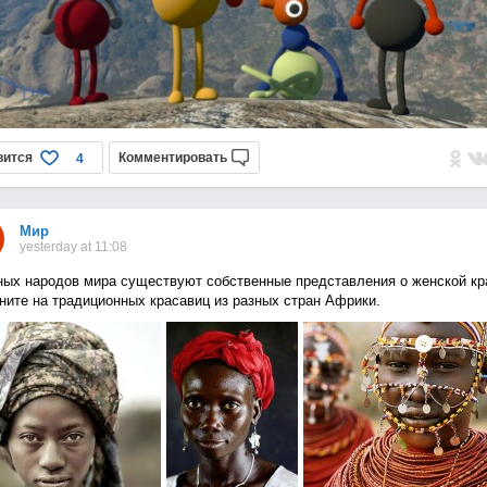
вится
Комментировать
4
Мир
yesterday at 11:08
ных народов мира существуют собственные представления о женской кр
ните на традиционных красавиц из разных стран Африки.