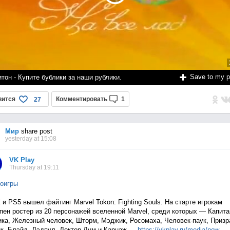
Save to my 
тон - Купите бублики за наши рублики.
вится
Комментировать
1
27
Мир
share post
yesterday at 15:08
VK Play
Thursday at 19:11
оигры
 и PS5 вышел файтинг Marvel Tokon: Fighting Souls. На старте игрокам
пен ростер из 20 персонажей вселенной Marvel, среди которых — Капита
ка, Железный человек, Шторм, Мэджик, Росомаха, Человек-паук, Приз
к, Блэйд, Дэдпул, Доктор Дум и Карнаж —
https://vkplay.ru/media/n
ew...