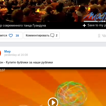
Save to my 
тр современного танца Гуандуна
вится
Комментировать
2
39
Мир
yesterday at 16:08
он - Купите бублики за наши рублики
137