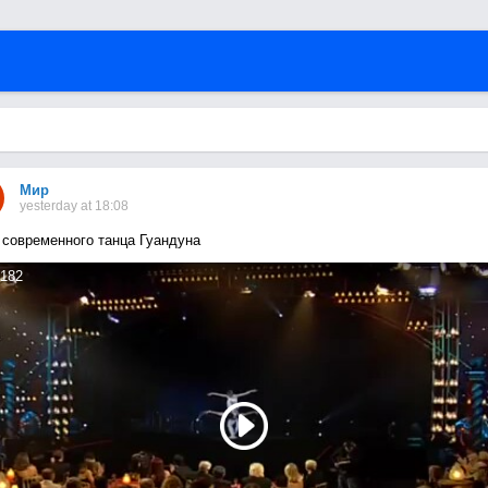
Мир
yesterday at 18:08
 современного танца Гуандуна
182