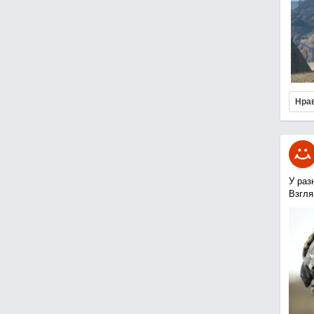
Нра
У раз
Взгля