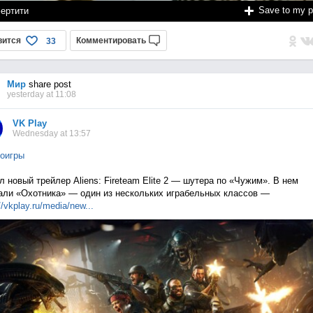
Save to my 
ертити
вится
Комментировать
33
Мир
share post
yesterday at 11:08
VK Play
Wednesday at 13:57
оигры
 новый трейлер Aliens: Fireteam Elite 2 — шутера по «Чужим». В нем
али «Охотника» — один из нескольких играбельных классов —
//vkplay.ru/media/n
ew...