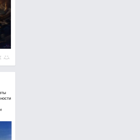
вты
хности
и