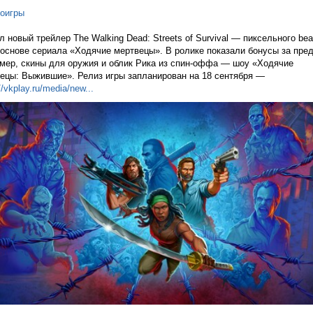
оигры
 новый трейлер The Walking Dead: Streets of Survival — пиксельного bea
 основе сериала «Ходячие мертвецы». В ролике показали бонусы за пред
мер, скины для оружия и облик Рика из спин-оффа — шоу «Ходячие
ецы: Выжившие». Релиз игры запланирован на 18 сентября —
//vkplay.ru/media/n
ew...