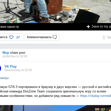
Save to my 
овек-оркестр
вится
Комментировать
27
Мир
share post
yesterday at 16:08
VK Play
Wednesday at 20:55
оигры
овую GTA 3 портировали в браузер в двух версиях — русской и английск
йская команда DosZone Team сохранила оригинальную игру со всеми
выми особенностями, но добавили ряд новшеств —
https://vkplay.ru/med