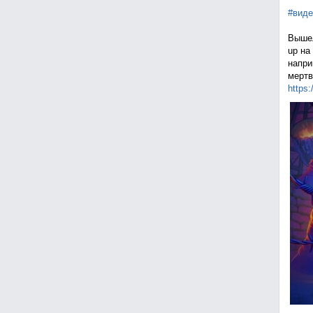
#виде
Вышел
up на
напри
мертв
https: