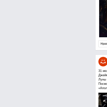
Нра
31 ию
Джейм
Луны 
Посмо
«Апол