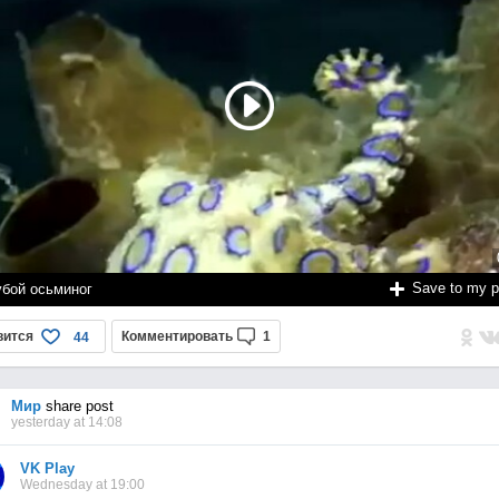
Save to my 
убой осьминог
вится
Комментировать
1
44
Мир
share post
yesterday at 14:08
VK Play
Wednesday at 19:00