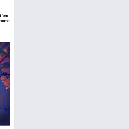
t 'em
заказ: