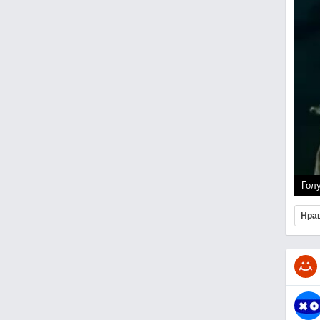
Гол
Нра