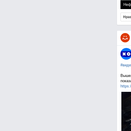
Неф
Нра
#виде
Вышел
показ
https: