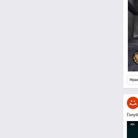
Нра
Голуб