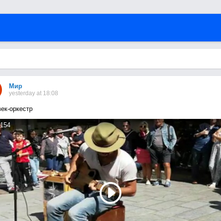
Мир
yesterday at 18:08
ек-оркестр
154