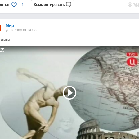
вится
Комментировать
1
Мир
yesterday at 14:08
ртити
25