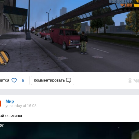
вится
Комментировать
5
Мир
yesterday at 16:08
ой осьминог
80