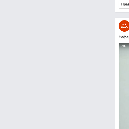
Нра
Нефе