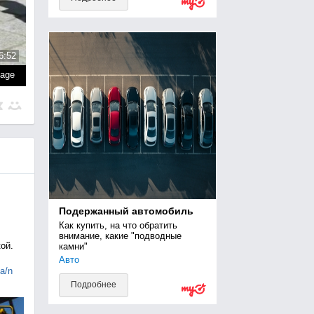
6:52
page
Подержанный автомобиль
Как купить, на что обратить 
внимание, какие "подводные 
ой.
камни"
Авто
ia/n
Подробнее