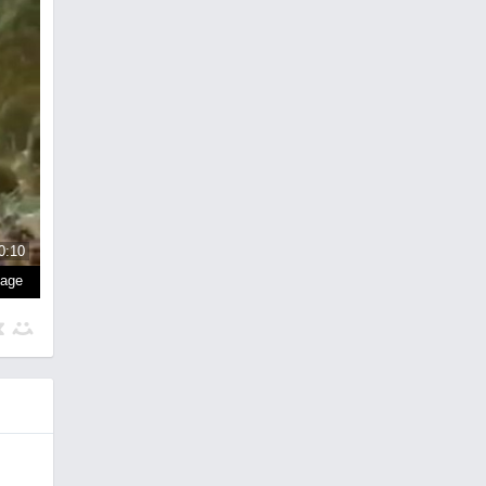
0:10
page