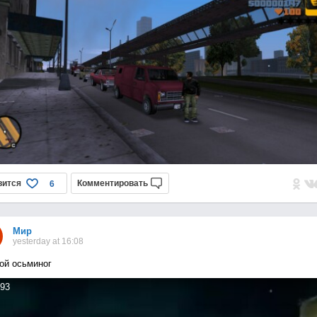
вится
Комментировать
6
Мир
yesterday at 16:08
ой осьминог
93