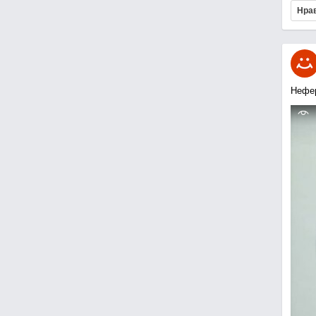
Нра
Нефе