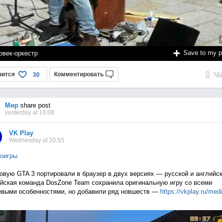
Save to my 
овек-оркестр
вится
Комментировать
30
Мир
share post
yesterday at 16:08
VK Play
Wednesday at 20:55
оигры
овую GTA 3 портировали в браузер в двух версиях — русской и английск
йская команда DosZone Team сохранила оригинальную игру со всеми
выми особенностями, но добавили ряд новшеств —
https://vkplay.ru/med