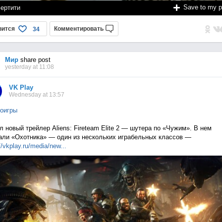
Save to my 
ертити
вится
Комментировать
34
Мир
share post
yesterday at 11:08
VK Play
Wednesday at 13:57
оигры
 новый трейлер Aliens: Fireteam Elite 2 — шутера по «Чужим». В нем
али «Охотника» — один из нескольких играбельных классов —
//vkplay.ru/media/n
ew...