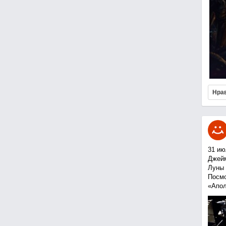
Нра
31 ию
Джейм
Луны 
Посмо
«Апол