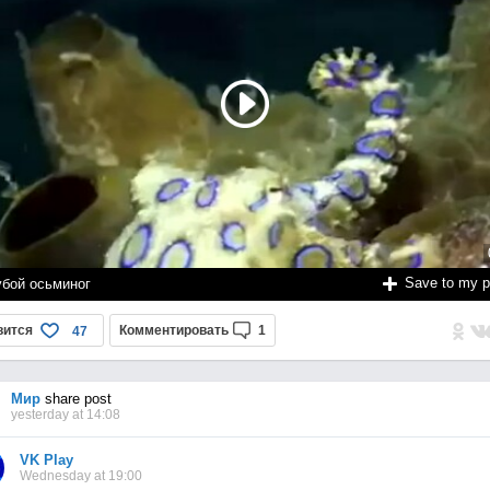
Save to my 
убой осьминог
вится
Комментировать
1
47
Мир
share post
yesterday at 14:08
VK Play
Wednesday at 19:00