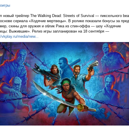
оигры
 новый трейлер The Walking Dead: Streets of Survival — пиксельного bea
 основе сериала «Ходячие мертвецы». В ролике показали бонусы за пред
мер, скины для оружия и облик Рика из спин-оффа — шоу «Ходячие
ецы: Выжившие». Релиз игры запланирован на 18 сентября —
//vkplay.ru/media/n
ew...