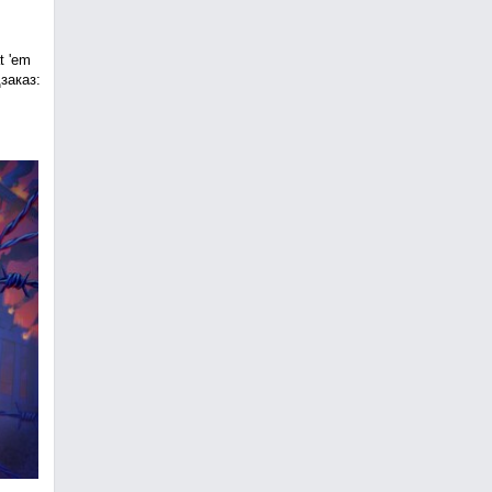
t 'em
заказ: