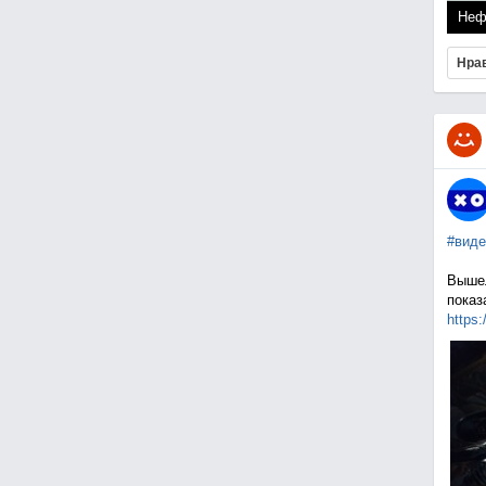
Неф
Нра
#виде
Вышел
показ
https: