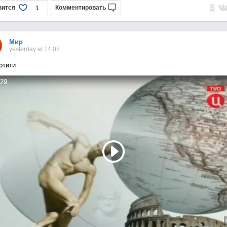
вится
Комментировать
1
Мир
yesterday at 14:08
ртити
29