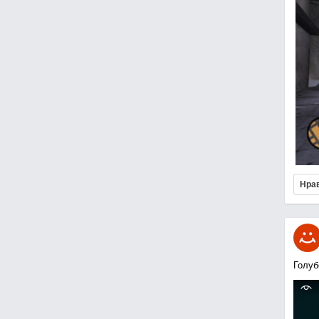
Нра
Голуб