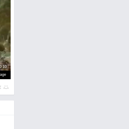
0:10
page