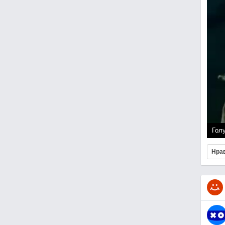
Гол
Нра