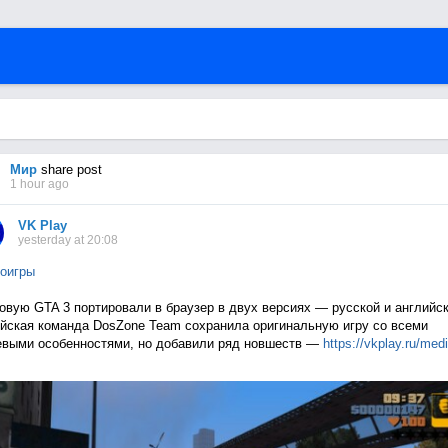
Мир
share post
1 hour ago
VK Play
yesterday at 20:08
оигры
овую GTA 3 портировали в браузер в двух версиях — русской и английск
йская команда DosZone Team сохранила оригинальную игру со всеми
выми особенностями, но добавили ряд новшеств —
https://vkplay.ru/med