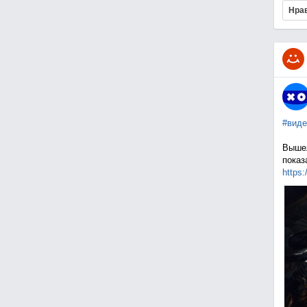
Нра
#виде
Вышел
показ
https: