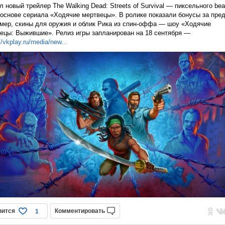
 новый трейлер The Walking Dead: Streets of Survival — пиксельного bea
 основе сериала «Ходячие мертвецы». В ролике показали бонусы за пред
мер, скины для оружия и облик Рика из спин-оффа — шоу «Ходячие
ецы: Выжившие». Релиз игры запланирован на 18 сентября —
//vkplay.ru/media/n
ew...
вится
Комментировать
1