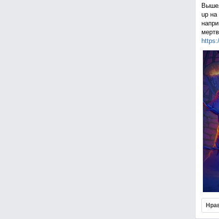
Вышел
up на
напри
мертв
https:
Нра