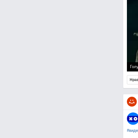
Гол
Нра
#виде