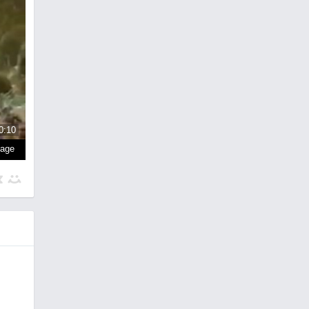
0:10
page