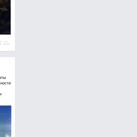
вты
хности
и