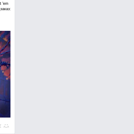
t 'em
заказ: