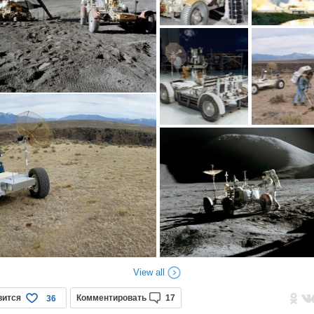
View all
вится
Комментировать
17
36