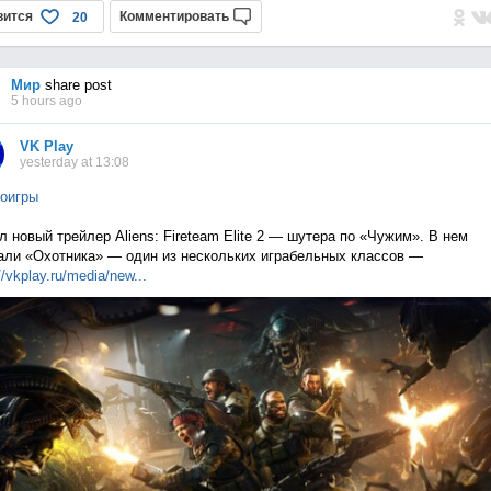
вится
Комментировать
20
Мир
share post
5 hours ago
VK Play
yesterday at 13:08
оигры
 новый трейлер Aliens: Fireteam Elite 2 — шутера по «Чужим». В нем
али «Охотника» — один из нескольких играбельных классов —
//vkplay.ru/media/n
ew...