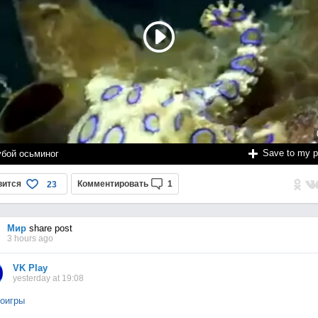
Save to my 
убой осьминог
вится
Комментировать
1
23
Мир
share post
3 hours ago
VK Play
yesterday at 19:08
оигры