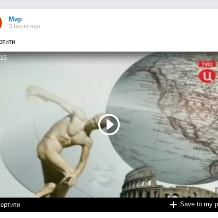
Мир
3 hours ago
ртити
15
Save to my 
ертити