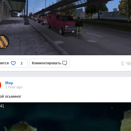
вится
Комментировать
3
Мир
1 hour ago
ой осьминог
41