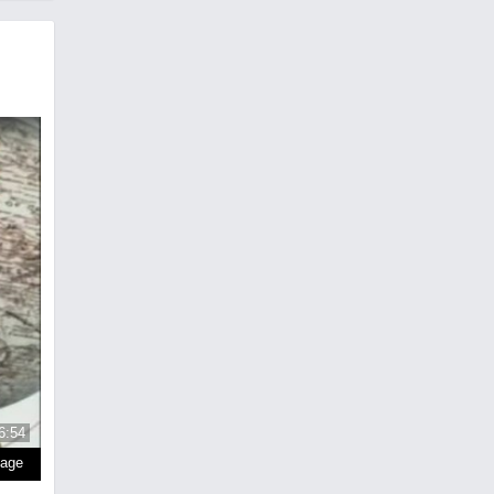
6:54
page