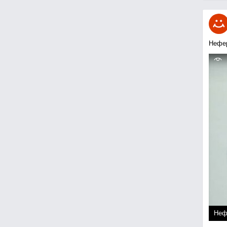
Нефе
Неф