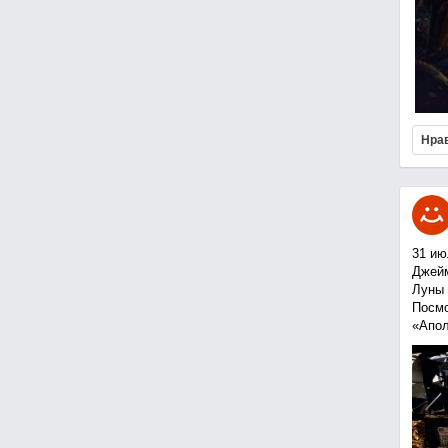
Нра
31 ию
Джейм
Луны 
Посмо
«Апол