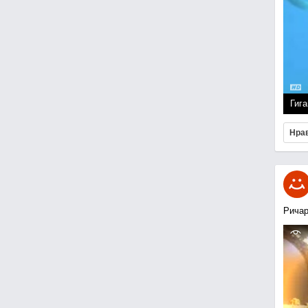
Гига
Нра
Ричар