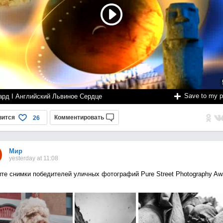
Save to my 
ард I Английский Львиное Сердце
вится
Комментировать
26
Мир
yesterday at 11:08
те снимки победителей уличных фотографий Pure Street Photography Aw