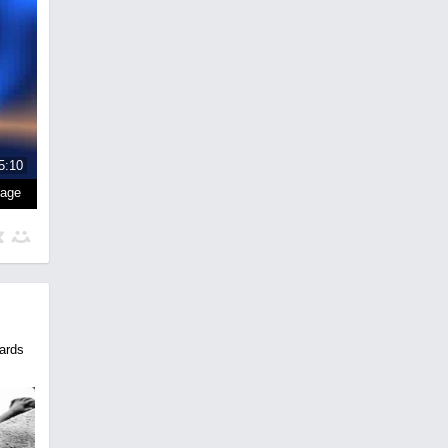
5:10
page
ards