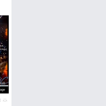
6:41
page