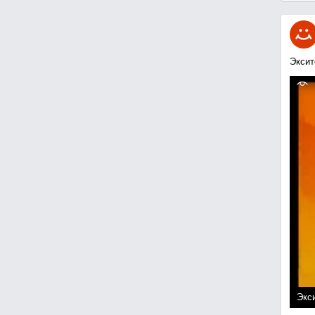
Эксит
Экси