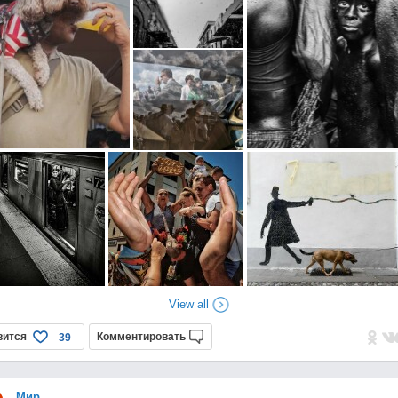
View all
вится
Комментировать
39
Мир