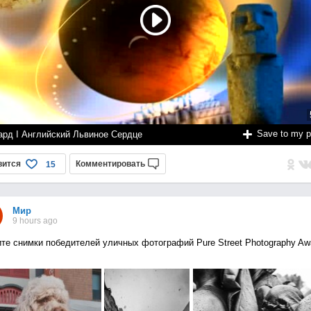
Save to my 
ард I Английский Львиное Сердце
вится
Комментировать
15
Мир
9 hours ago
те снимки победителей уличных фотографий Pure Street Photography Aw