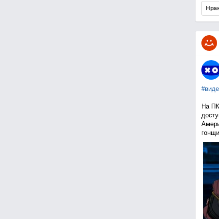
Нра
#виде
На ПК
досту
Амери
гонщи