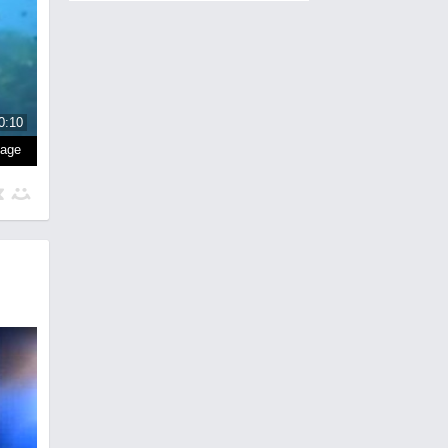
0:10
page