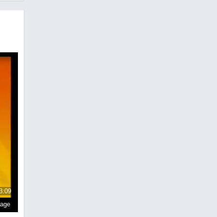
3:09
page