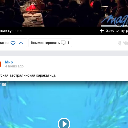
Save to my 
ские куколки
вится
Комментировать
1
25
Мир
4 hours ago
тская австралийская каракатица
196