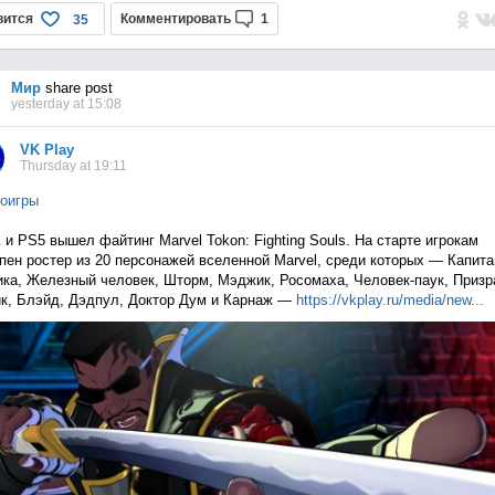
вится
Комментировать
1
35
Мир
share post
yesterday at 15:08
VK Play
Thursday at 19:11
оигры
 и PS5 вышел файтинг Marvel Tokon: Fighting Souls. На старте игрокам
пен ростер из 20 персонажей вселенной Marvel, среди которых — Капита
ка, Железный человек, Шторм, Мэджик, Росомаха, Человек-паук, Приз
к, Блэйд, Дэдпул, Доктор Дум и Карнаж —
https://vkplay.ru/media/n
ew...