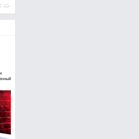
н
рачный