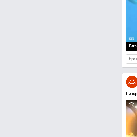
Гига
Нра
Ричар