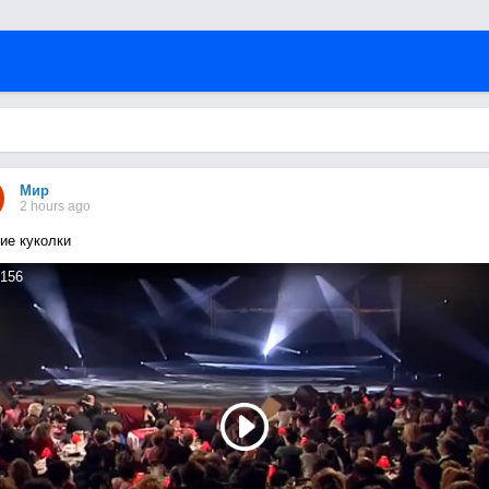
Мир
2 hours ago
ие куколки
156