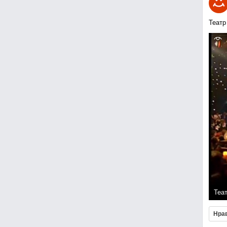
Театр
Теа
Нра