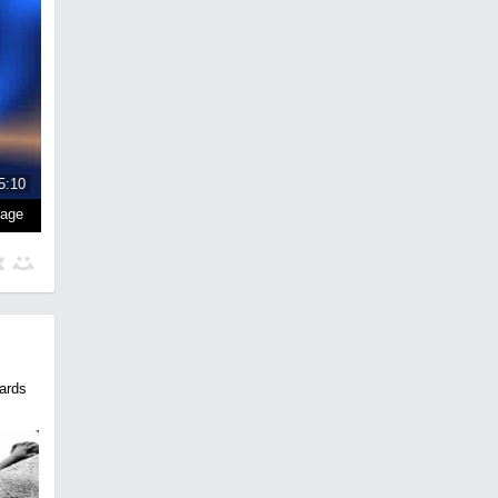
5:10
page
ards