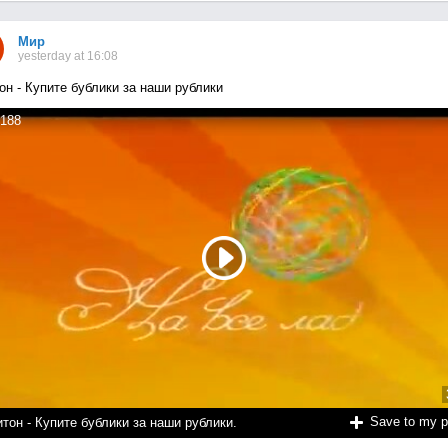
Мир
yesterday at 16:08
он - Купите бублики за наши рублики
188
Save to my 
тон - Купите бублики за наши рублики.