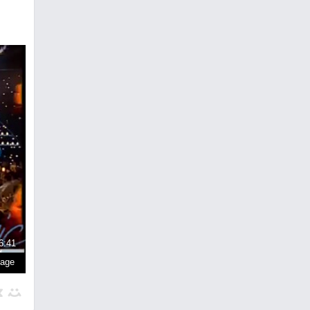
6:41
page