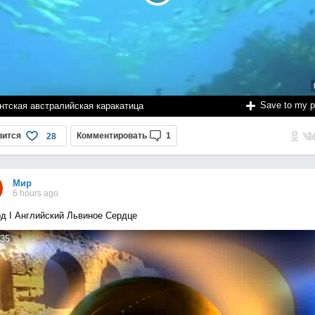
Save to my 
нтская австралийская каракатица
вится
Комментировать
1
28
Мир
6 hours ago
д I Английский Львиное Сердце
35