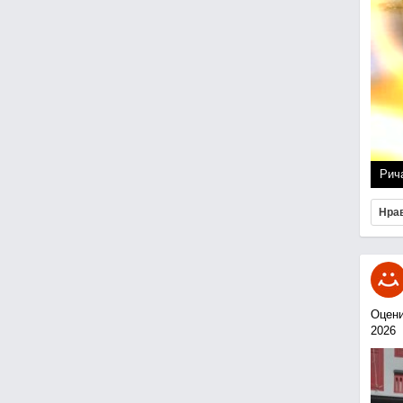
Рич
Нра
Оцени
2026