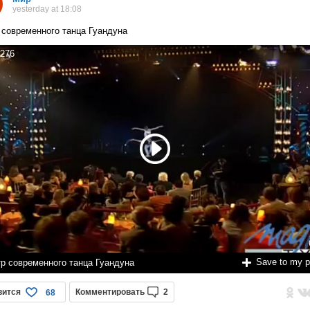
yesterday at 18:08
 современного танца Гуандуна
276
Save to my 
тр современного танца Гуандуна
вится
Комментировать
2
68