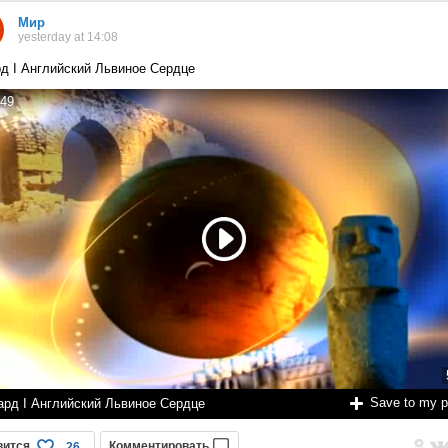
Мир
yesterday at 14:08
д I Английский Львиное Сердце
49
Save to my 
ард I Английский Львиное Сердце
вится
Комментировать
26