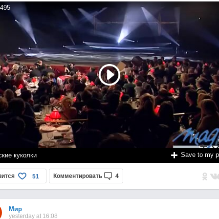
495
Save to my 
ские куколки
вится
Комментировать
4
51
Мир
yesterday at 16:08