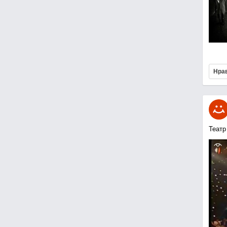
Нра
Театр