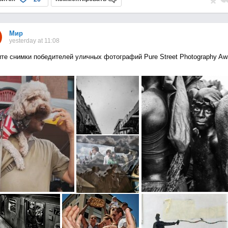
Мир
yesterday at 11:08
те снимки победителей уличных фотографий Pure Street Photography Aw