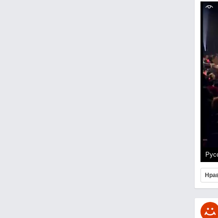
Рус
Нра