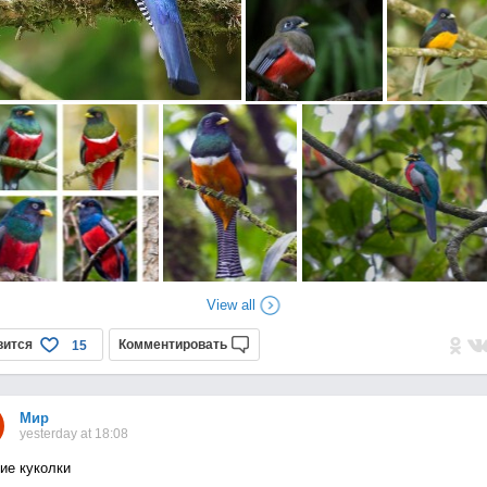
View all
вится
Комментировать
15
Мир
yesterday at 18:08
ие куколки