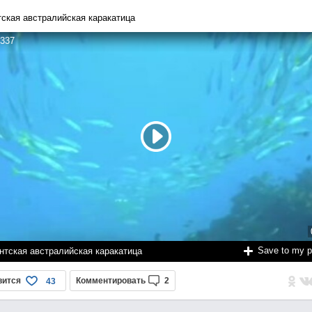
тская австралийская каракатица
337
Save to my 
нтская австралийская каракатица
вится
Комментировать
2
43