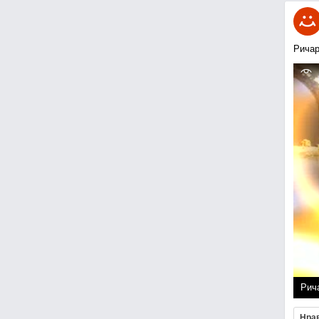
Ричар
Рич
Нра