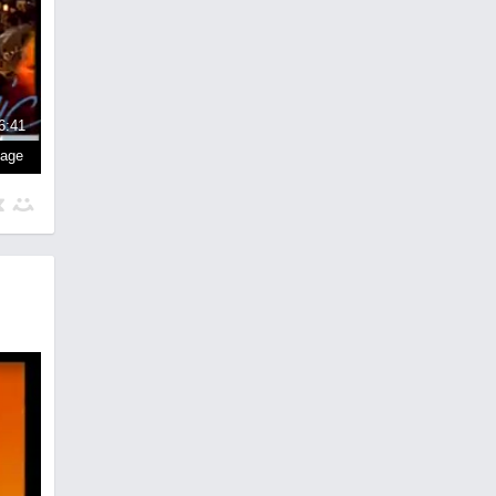
6:41
page