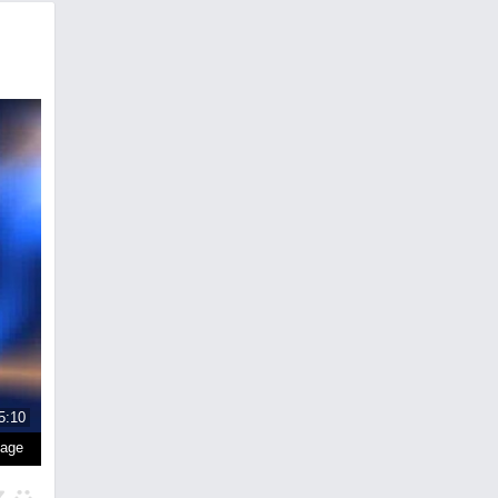
5:10
page