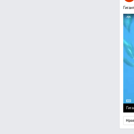
Гиган
Гига
Нра