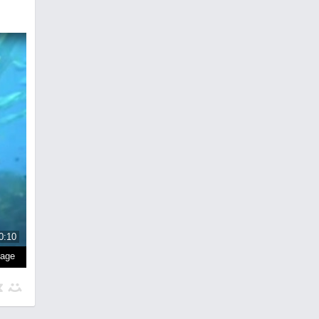
0:10
page