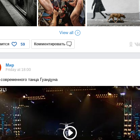
View all
вится
Комментировать
59
Мир
Friday at 18:00
 современного танца Гуандуна
313