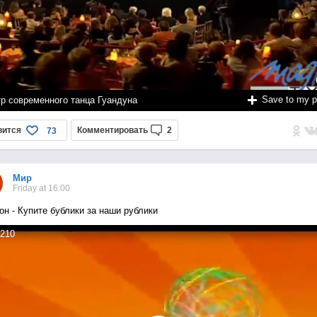
Save to my 
тр современного танца Гуандуна
вится
Комментировать
2
73
Мир
Friday at 16:00
он - Купите бублики за наши рублики
210