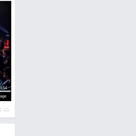
5:54
page