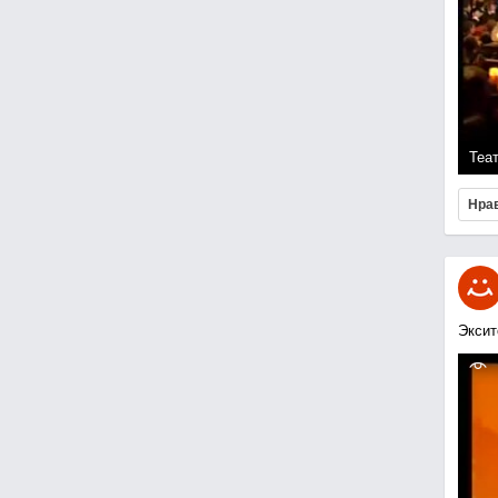
Теа
Нра
Эксит