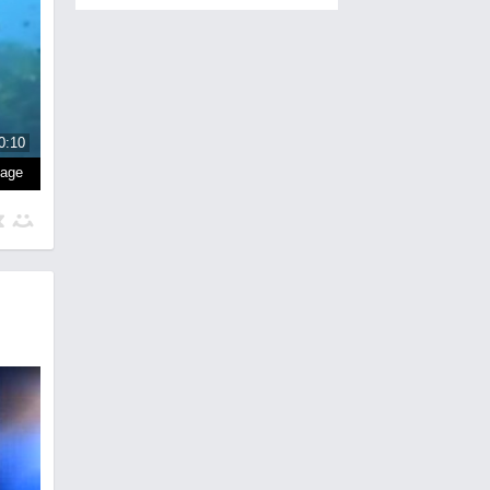
0:10
page