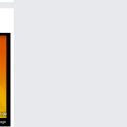
3:09
page