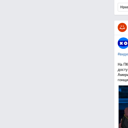
Нра
#виде
На ПК
досту
Амери
гонщи