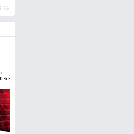
н
рачный