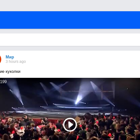
Мир
3 hours ago
ие куколки
199