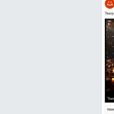
Театр
Теа
Нра