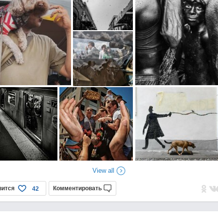
View all
вится
Комментировать
42