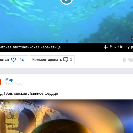
Save to my 
нтская австралийская каракатица
вится
Комментировать
1
34
Мир
7 hours ago
д I Английский Львиное Сердце
38