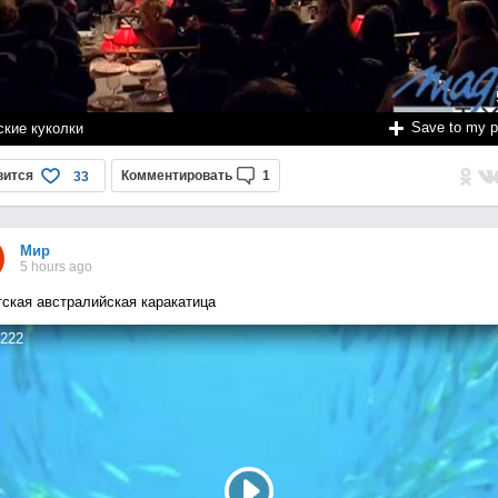
Save to my 
ские куколки
вится
Комментировать
1
33
Мир
5 hours ago
тская австралийская каракатица
222