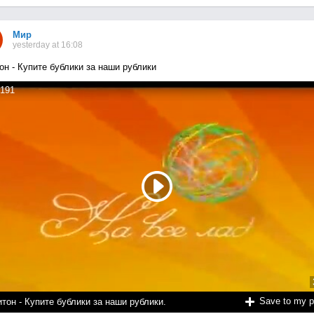
Мир
yesterday at 16:08
он - Купите бублики за наши рублики
191
Save to my 
тон - Купите бублики за наши рублики.