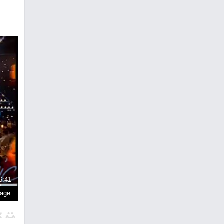
6:41
page