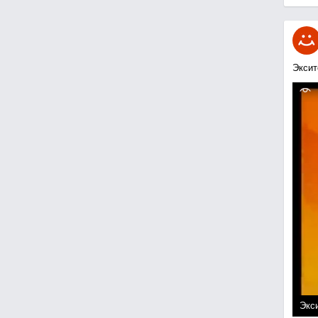
Эксит
Экси