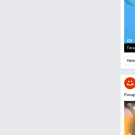
Гига
Нра
Ричар