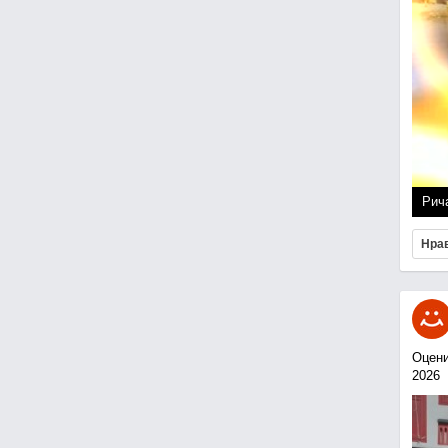
Рич
Нра
Оцени
2026