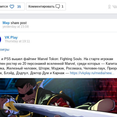
вится
Комментировать
1
35
Мир
share post
yesterday at 15:08
VK Play
Thursday at 19:11
оигры
 и PS5 вышел файтинг Marvel Tokon: Fighting Souls. На старте игрокам
пен ростер из 20 персонажей вселенной Marvel, среди которых — Капита
ка, Железный человек, Шторм, Мэджик, Росомаха, Человек-паук, Приз
к, Блэйд, Дэдпул, Доктор Дум и Карнаж —
https://vkplay.ru/media/n
ew...