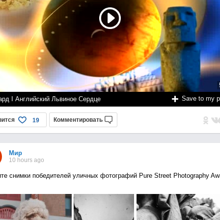
Save to my 
ард I Английский Львиное Сердце
вится
Комментировать
19
Мир
10 hours ago
те снимки победителей уличных фотографий Pure Street Photography Aw