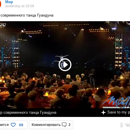
Мир
yesterday at 18:08
 современного танца Гуандуна
282
Save to my 
тр современного танца Гуандуна
вится
Комментировать
2
69