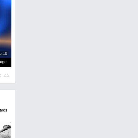
5:10
page
ards