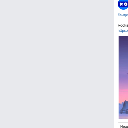
#виде
Rocks
https:
Нра