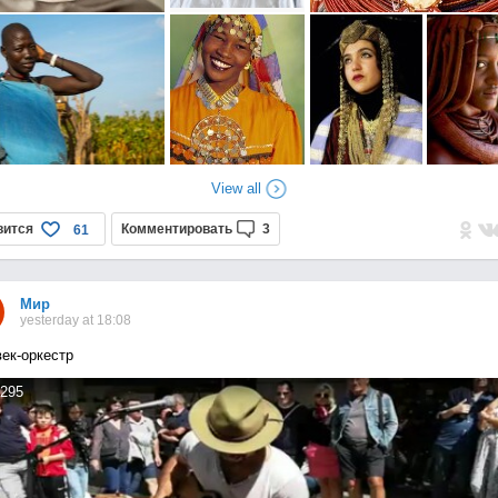
View all
вится
Комментировать
3
61
Мир
yesterday at 18:08
ек-оркестр
295