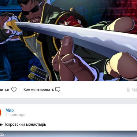
вится
Комментировать
Мир
2 hours ago
н-Покровский монастырь
32