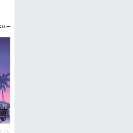
уста —