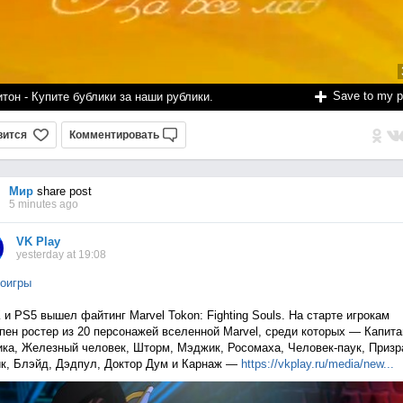
Save to my 
тон - Купите бублики за наши рублики.
вится
Комментировать
Мир
share post
5 minutes ago
VK Play
yesterday at 19:08
оигры
 и PS5 вышел файтинг Marvel Tokon: Fighting Souls. На старте игрокам
пен ростер из 20 персонажей вселенной Marvel, среди которых — Капита
ка, Железный человек, Шторм, Мэджик, Росомаха, Человек-паук, Приз
к, Блэйд, Дэдпул, Доктор Дум и Карнаж —
https://vkplay.ru/media/n
ew...