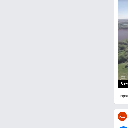
Зве
Нра