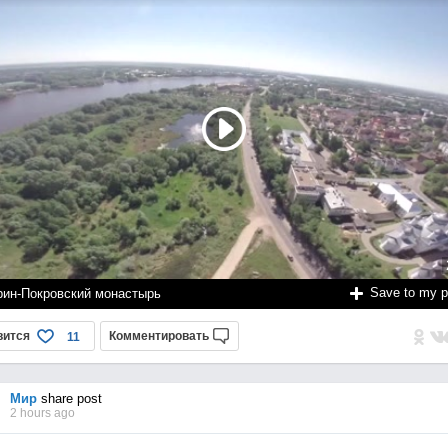
Save to my 
рин-Покровский монастырь
вится
Комментировать
11
Мир
share post
2 hours ago