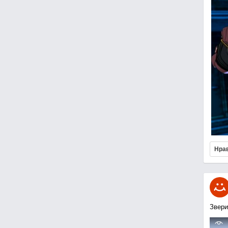
Нра
Звери