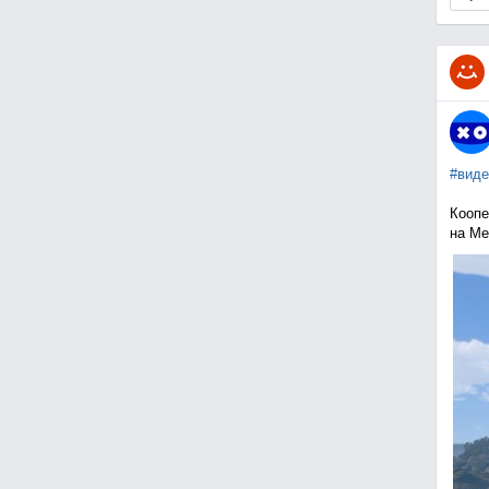
#виде
Коопе
на Me