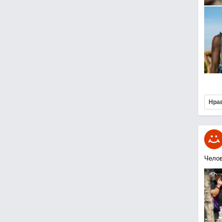
Нра
Челов