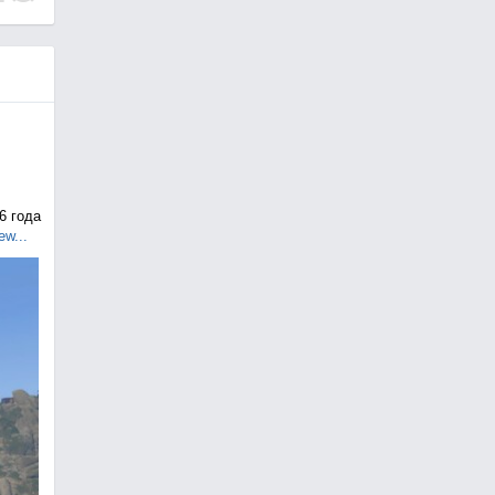
6 года
ew...