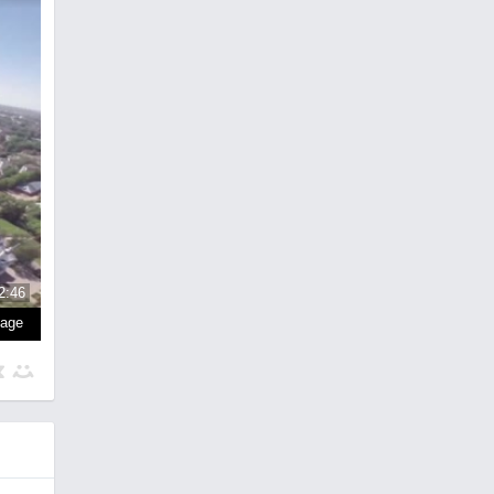
2:46
page