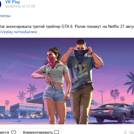
VK Play
yesterday at 15:08
оигры
tar анонсировала третий трейлер GTA 6. Ролик покажут на Netflix 27 авг
//vkplay.ru/media/n
ew...
вится
Комментировать