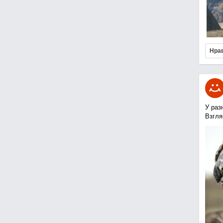
Нра
У раз
Взгля