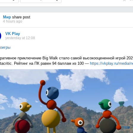
Мир
share post
4 hours ago
VK Play
yesterday at 12:08
оигры
ративное приключение Big Walk стало самой высокооцененной игрой 202
tacritic. Рейтинг на ПК равен 94 баллам из 100 —
https://vkplay.ru/media/n