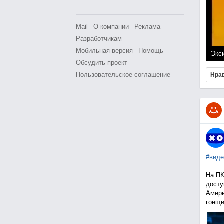
Mail
О компании
Реклама
Разработчикам
Мобильная версия
Помощь
Экси
Обсудить проект
Пользовательское соглашение
Нра
#виде
На ПК
досту
Амери
гонщи