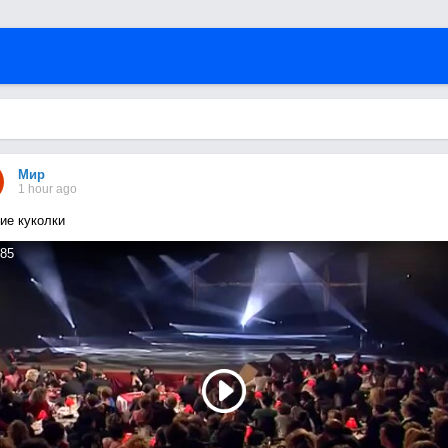
Мир
1 hour ago
ие куколки
85