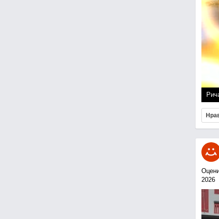
Рич
Нра
Оцени
2026