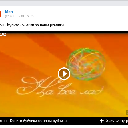
Мир
yesterday at 16:08
он - Купите бублики за наши рублики
182
Save to my 
тон - Купите бублики за наши рублики.