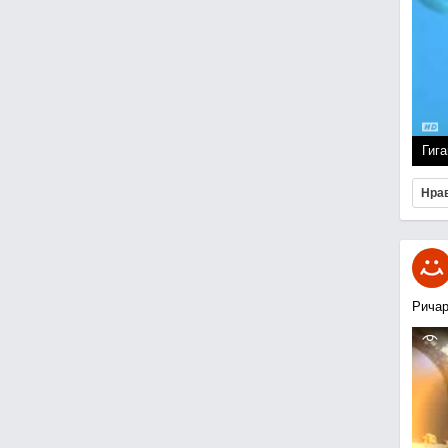
Гига
Нра
Ричар