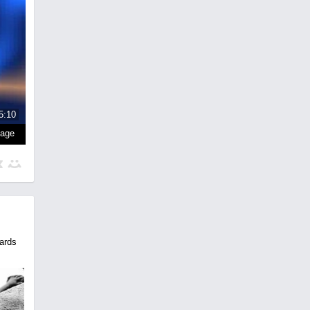
5:10
page
ards