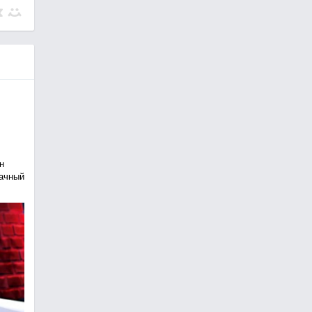
н
рачный