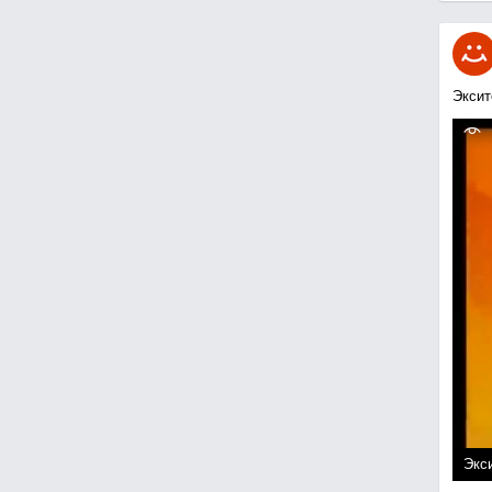
Эксит
Экси