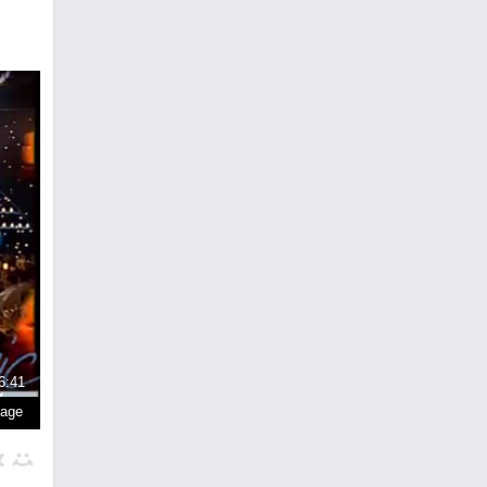
6:41
page