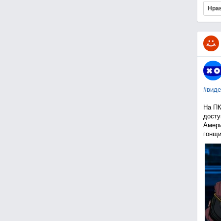
Нра
#виде
На ПК
досту
Амери
гонщи