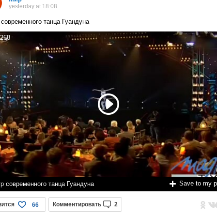
yesterday at 18:08
 современного танца Гуандуна
268
Save to my 
тр современного танца Гуандуна
вится
Комментировать
2
66