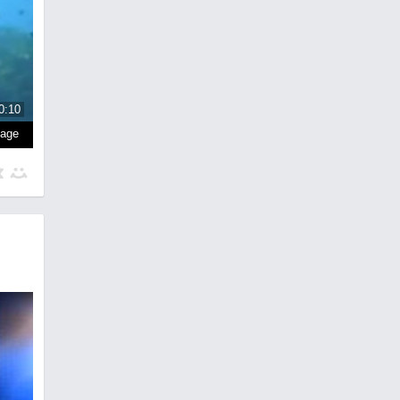
0:10
page