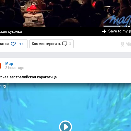
Save to my 
ские куколки
вится
Комментировать
1
13
Мир
3 hours ago
тская австралийская каракатица
173