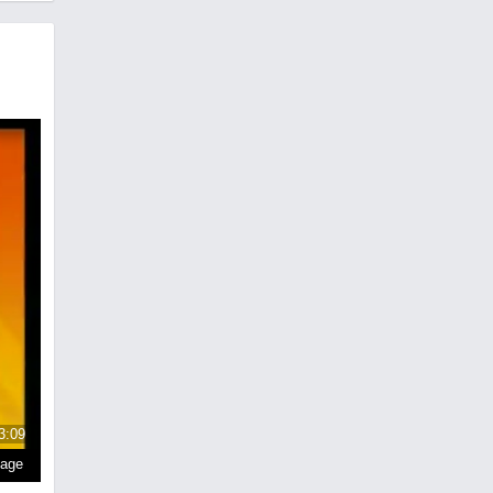
3:09
page