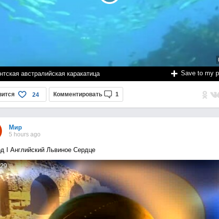
Save to my 
нтская австралийская каракатица
вится
Комментировать
1
24
Мир
5 hours ago
д I Английский Львиное Сердце
29