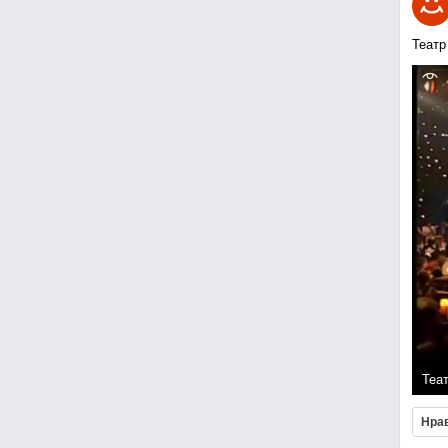
Театр
Теа
Нра