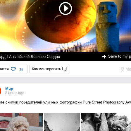
Save to my 
ард I Английский Львиное Сердце
вится
Комментировать
13
Мир
8 hours ago
те снимки победителей уличных фотографий Pure Street Photography Aw