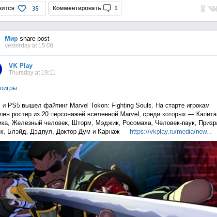
вится
Комментировать
1
35
Мир
share post
yesterday at 15:08
VK Play
Thursday at 19:11
оигры
 и PS5 вышел файтинг Marvel Tokon: Fighting Souls. На старте игрокам
пен ростер из 20 персонажей вселенной Marvel, среди которых — Капита
ка, Железный человек, Шторм, Мэджик, Росомаха, Человек-паук, Приз
к, Блэйд, Дэдпул, Доктор Дум и Карнаж —
https://vkplay.ru/media/n
ew...