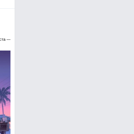
уста —