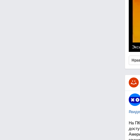
Экси
Нра
#виде
На ПК
досту
Амери
гонщи