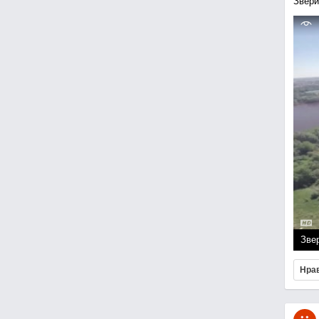
Звери
Зве
Нра