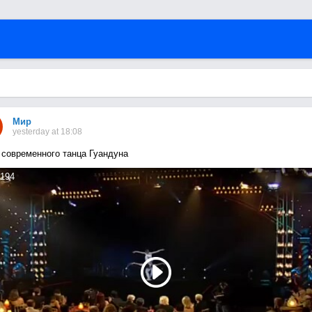
Мир
yesterday at 18:08
 современного танца Гуандуна
194