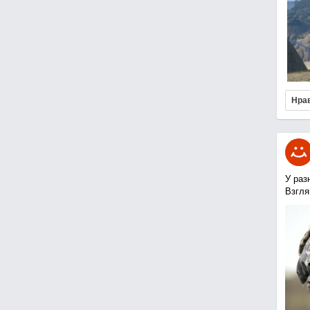
Нра
У раз
Взгля