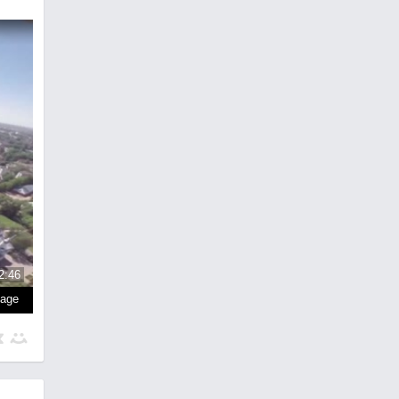
2:46
page