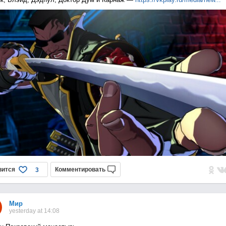
вится
Комментировать
3
Мир
yesterday at 14:08