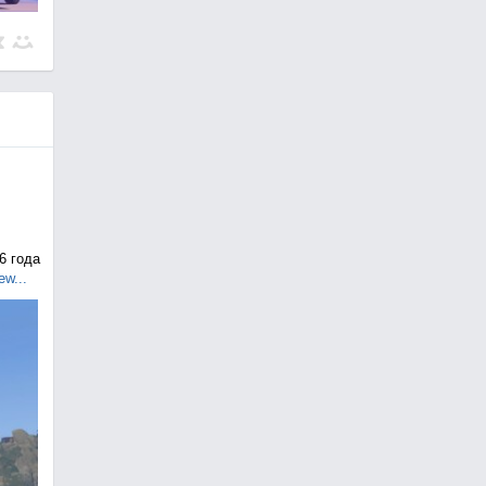
6 года
ew...