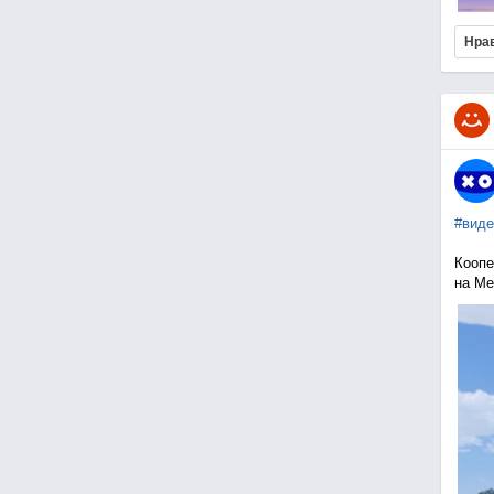
Нра
#виде
Коопе
на Me