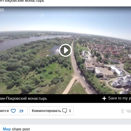
н-Покровский монастырь
65
Save to my 
рин-Покровский монастырь
вится
Комментировать
1
29
Мир
share post