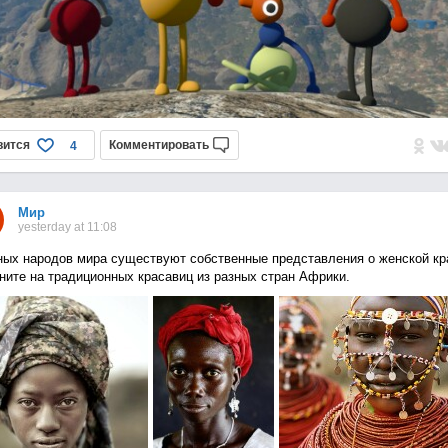
вится
Комментировать
4
Мир
yesterday at 11:08
ных народов мира существуют собственные представления о женской кр
ните на традиционных красавиц из разных стран Африки.