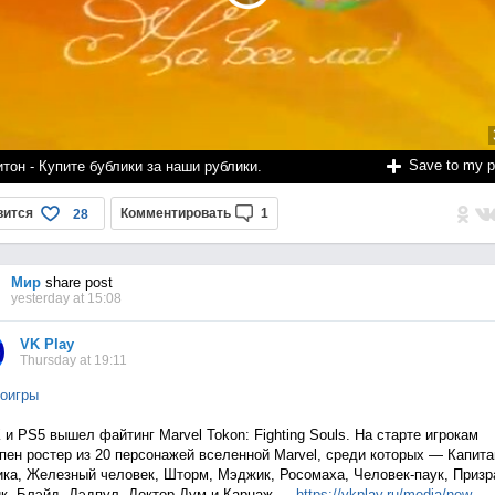
Save to my 
тон - Купите бублики за наши рублики.
вится
Комментировать
1
28
Мир
share post
yesterday at 15:08
VK Play
Thursday at 19:11
оигры
 и PS5 вышел файтинг Marvel Tokon: Fighting Souls. На старте игрокам
пен ростер из 20 персонажей вселенной Marvel, среди которых — Капита
ка, Железный человек, Шторм, Мэджик, Росомаха, Человек-паук, Приз
к, Блэйд, Дэдпул, Доктор Дум и Карнаж —
https://vkplay.ru/media/n
ew...