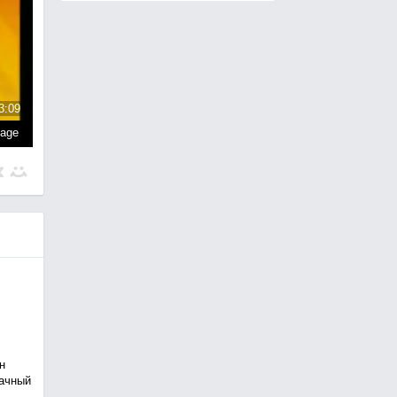
3:09
page
н
рачный