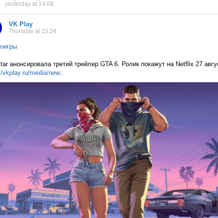
yesterday at 14:08
VK Play
Thursday at 15:34
оигры
tar анонсировала третий трейлер GTA 6. Ролик покажут на Netflix 27 авг
//vkplay.ru/media/n
ew...