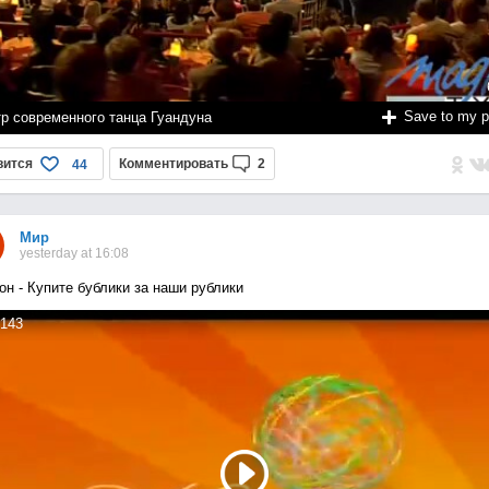
Save to my 
тр современного танца Гуандуна
вится
Комментировать
2
44
Мир
yesterday at 16:08
он - Купите бублики за наши рублики
143