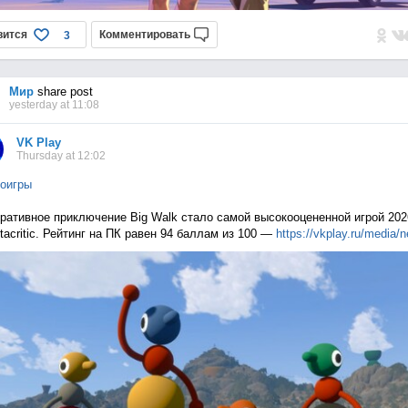
вится
Комментировать
3
Мир
share post
yesterday at 11:08
VK Play
Thursday at 12:02
оигры
ративное приключение Big Walk стало самой высокооцененной игрой 202
tacritic. Рейтинг на ПК равен 94 баллам из 100 —
https://vkplay.ru/media/n