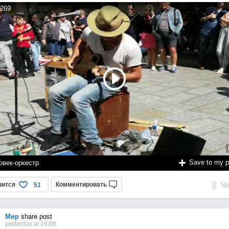
269
Save to my 
овек-оркестр
вится
Комментировать
51
Мир
share post
yesterday at 16:08