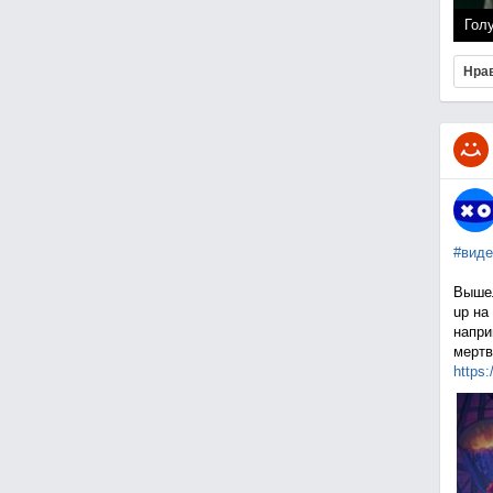
Гол
Нра
#виде
Вышел
up на
напри
мертв
https: