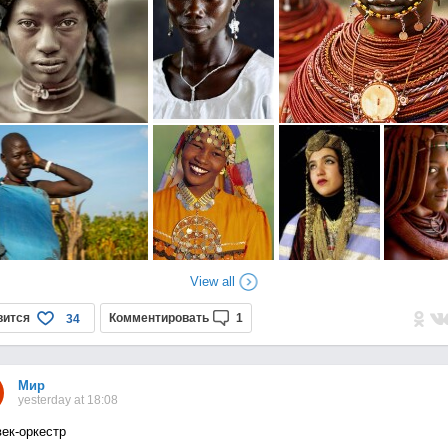
View all
вится
Комментировать
1
34
Мир
yesterday at 18:08
ек-оркестр