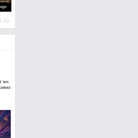
page
t 'em
заказ: