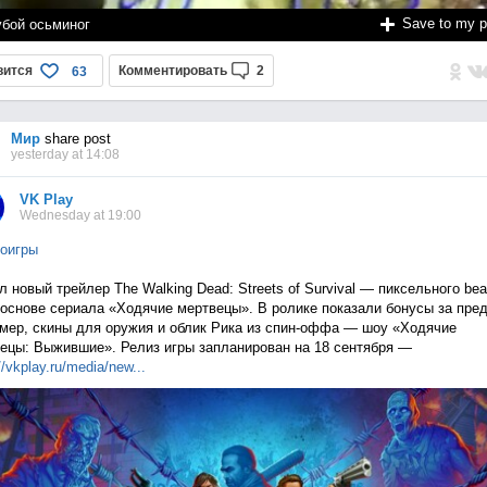
Save to my 
убой осьминог
вится
Комментировать
2
63
Мир
share post
yesterday at 14:08
VK Play
Wednesday at 19:00
оигры
 новый трейлер The Walking Dead: Streets of Survival — пиксельного bea
 основе сериала «Ходячие мертвецы». В ролике показали бонусы за пред
мер, скины для оружия и облик Рика из спин-оффа — шоу «Ходячие
ецы: Выжившие». Релиз игры запланирован на 18 сентября —
//vkplay.ru/media/n
ew...