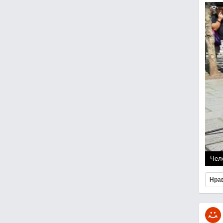
Чел
Нра