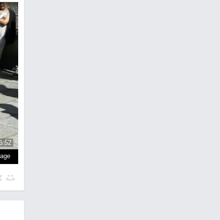
6:52
page