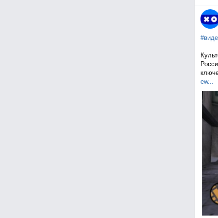
#виде
Культ
Росси
ключе
ew...