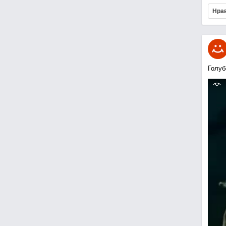
Нра
Голуб