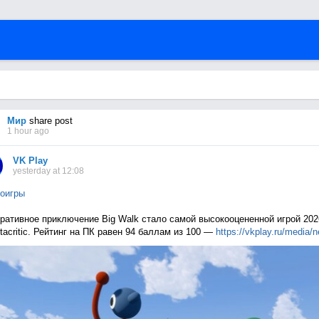
Мир
share post
1 hour ago
VK Play
yesterday at 12:08
оигры
ративное приключение Big Walk стало самой высокооцененной игрой 202
tacritic. Рейтинг на ПК равен 94 баллам из 100 —
https://vkplay.ru/media/n