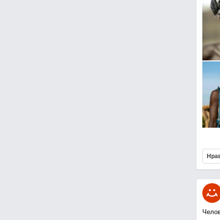
Нра
Челов