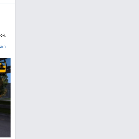
ой.
ia/n