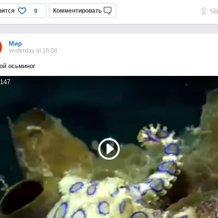
вится
Комментировать
9
Мир
yesterday at 16:08
ой осьминог
147