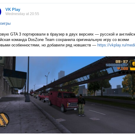
VK Play
Wednesday at 20:55
оигры
овую GTA 3 портировали в браузер в двух версиях — русской и английск
йская команда DosZone Team сохранила оригинальную игру со всеми
выми особенностями, но добавили ряд новшеств —
https://vkplay.ru/med