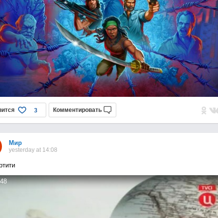
вится
Комментировать
3
Мир
yesterday at 14:08
ртити
48