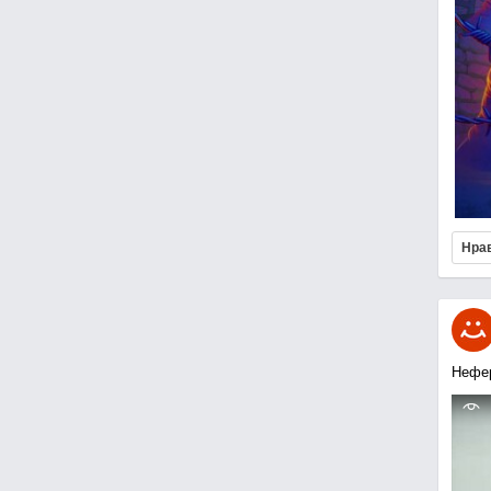
Нра
Нефе