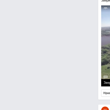
Звери
Зве
Нра