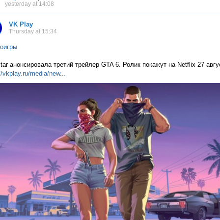
yesterday at 14:08
VK Play
Thursday at 15:34
оигры
tar анонсировала третий трейлер GTA 6. Ролик покажут на Netflix 27 авг
//vkplay.ru/media/n
ew...