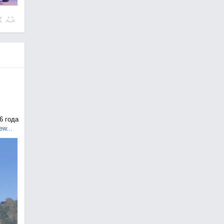
6 года
ew...