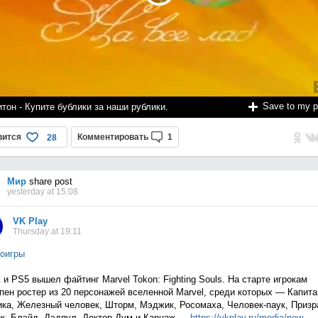
Save to my 
тон - Купите бублики за наши рублики.
вится
Комментировать
1
28
Мир
share post
yesterday at 15:08
VK Play
Thursday at 19:11
оигры
 и PS5 вышел файтинг Marvel Tokon: Fighting Souls. На старте игрокам
пен ростер из 20 персонажей вселенной Marvel, среди которых — Капита
ка, Железный человек, Шторм, Мэджик, Росомаха, Человек-паук, Приз
к, Блэйд, Дэдпул, Доктор Дум и Карнаж —
https://vkplay.ru/media/n
ew...