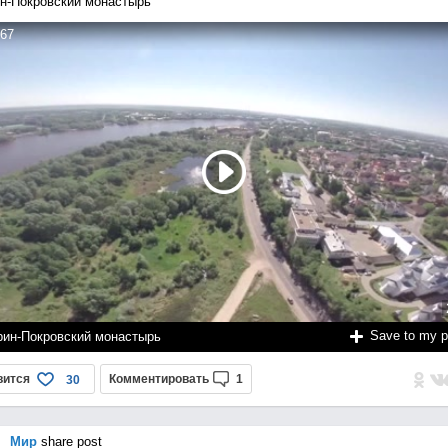
н-Покровский монастырь
67
Save to my 
рин-Покровский монастырь
вится
Комментировать
1
30
Мир
share post