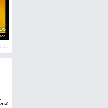
3:09
page
н
рачный