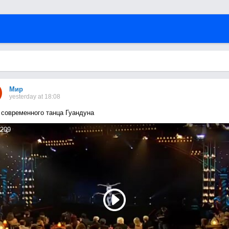
Мир
yesterday at 18:08
 современного танца Гуандуна
209