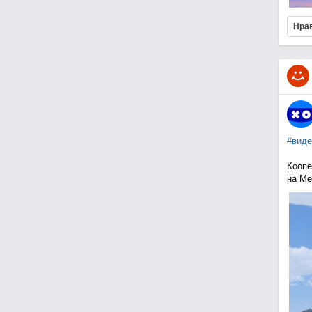
Нра
#виде
Коопе
на Me