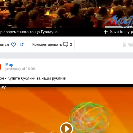
Save to my 
тр современного танца Гуандуна
вится
Комментировать
2
47
Мир
yesterday at 16:08
он - Купите бублики за наши рублики
150