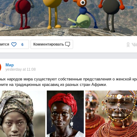
вится
Комментировать
6
Мир
yesterday at 11:08
ных народов мира существуют собственные представления о женской кр
ните на традиционных красавиц из разных стран Африки.