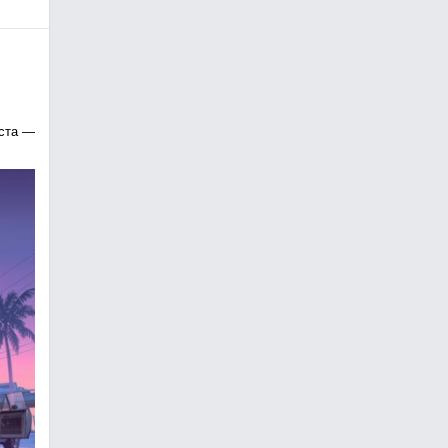
уста —