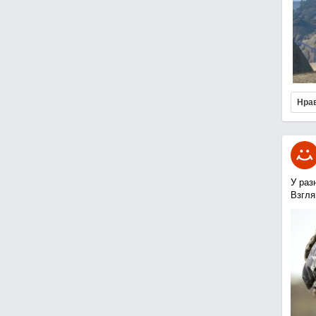
Нра
У раз
Взгля