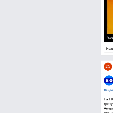
Экси
Нра
#виде
На ПК
досту
Амери
гонщи