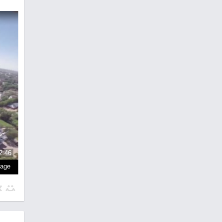
2:46
page