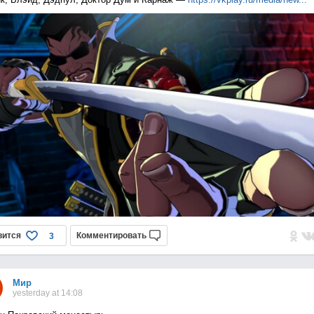
вится
Комментировать
3
Мир
yesterday at 14:08