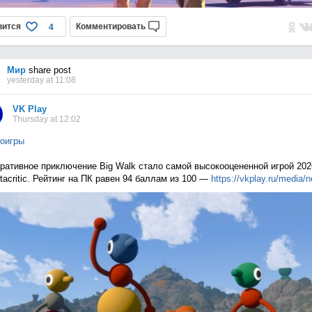
вится
Комментировать
4
Мир
share post
yesterday at 11:08
VK Play
Thursday at 12:02
оигры
ративное приключение Big Walk стало самой высокооцененной игрой 202
tacritic. Рейтинг на ПК равен 94 баллам из 100 —
https://vkplay.ru/media/n