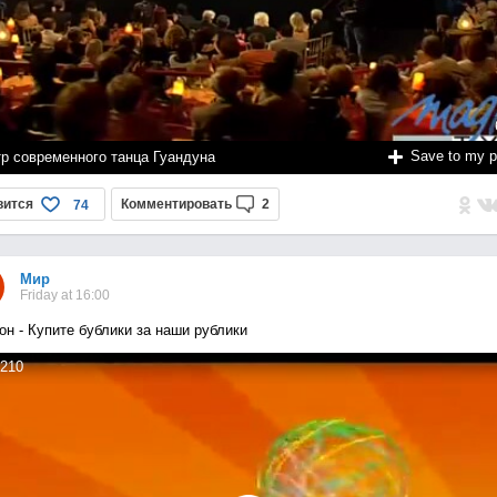
Save to my 
тр современного танца Гуандуна
вится
Комментировать
2
74
Мир
Friday at 16:00
он - Купите бублики за наши рублики
210