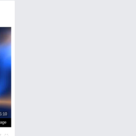
5:10
page