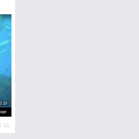
0:10
page