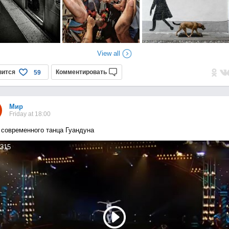
View all
вится
Комментировать
59
Мир
Friday at 18:00
 современного танца Гуандуна
315