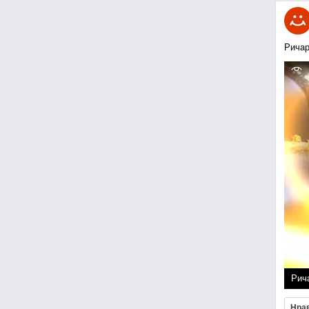
Ричар
Рич
Нра