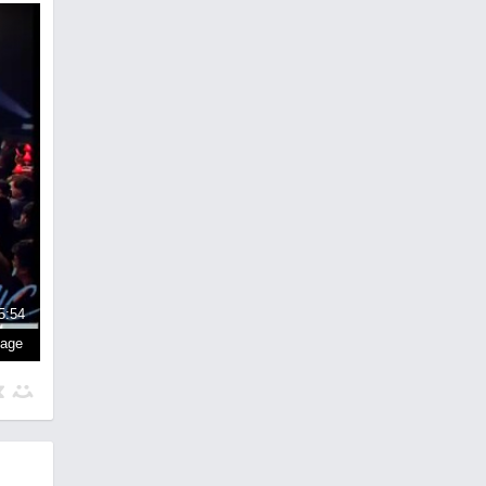
5:54
page