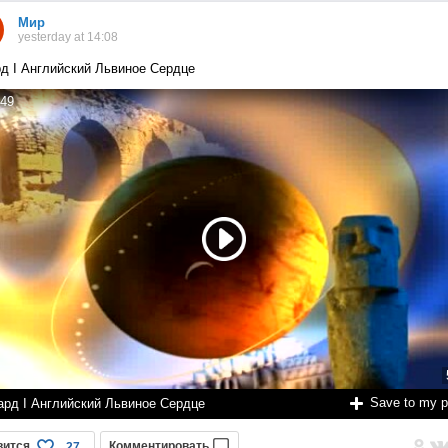
Мир
yesterday at 14:08
д I Английский Львиное Сердце
49
Save to my 
ард I Английский Львиное Сердце
вится
Комментировать
27