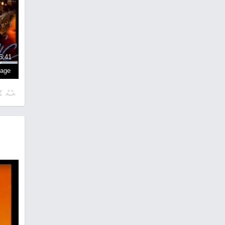
6:41
page