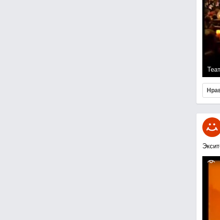
Теа
Нра
Эксит