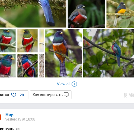
View all
вится
Комментировать
28
Мир
yesterday at 18:08
ие куколки