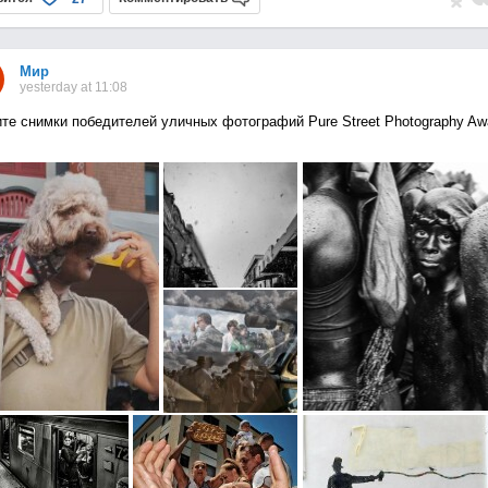
Мир
yesterday at 11:08
те снимки победителей уличных фотографий Pure Street Photography Aw