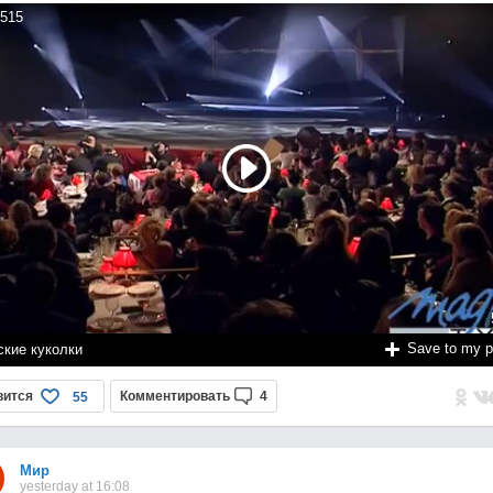
515
Save to my 
ские куколки
вится
Комментировать
4
55
Мир
yesterday at 16:08