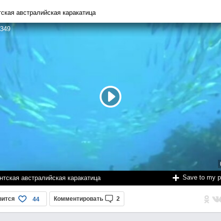
тская австралийская каракатица
349
Save to my 
нтская австралийская каракатица
вится
Комментировать
2
44