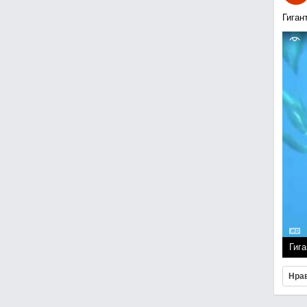
Гиган
Гига
Нра