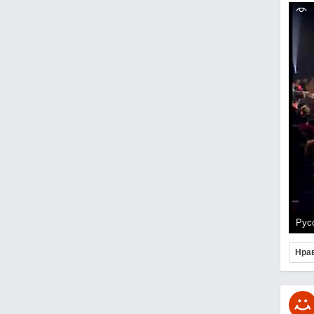
Рус
Нра