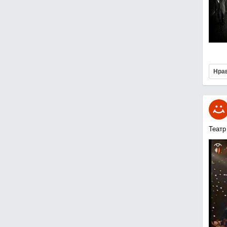
Нра
Театр