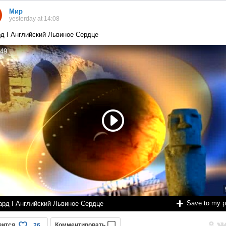
Мир
yesterday at 14:08
д I Английский Львиное Сердце
49
Save to my 
ард I Английский Львиное Сердце
вится
Комментировать
26