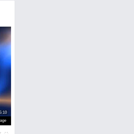
5:10
page