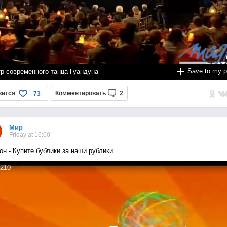
Save to my 
тр современного танца Гуандуна
вится
Комментировать
2
73
Мир
Friday at 16:00
он - Купите бублики за наши рублики
210