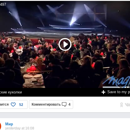
497
Save to my 
ские куколки
вится
Комментировать
4
52
Мир
yesterday at 16:08