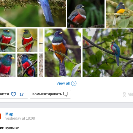
View all
вится
Комментировать
17
Мир
yesterday at 18:08
ие куколки