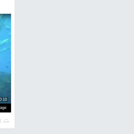
0:10
page