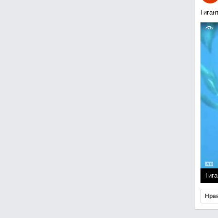
Гиган
Гига
Нра