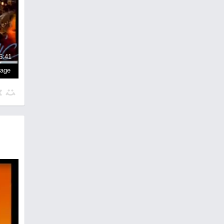
6:41
page