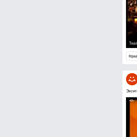
Теа
Нра
Эксит