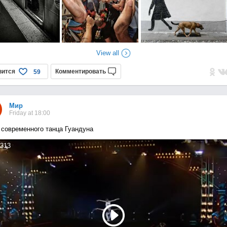
View all
вится
Комментировать
59
Мир
Friday at 18:00
 современного танца Гуандуна
313