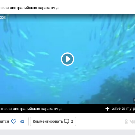
тская австралийская каракатица
339
Save to my 
нтская австралийская каракатица
вится
Комментировать
2
43