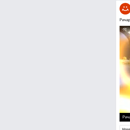
Ричар
Рич
Нра