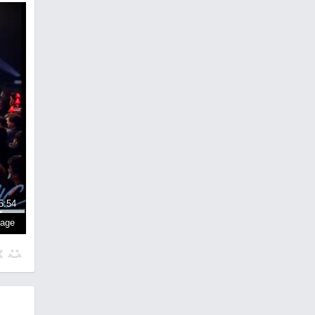
5:54
page