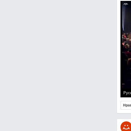
Рус
Нра