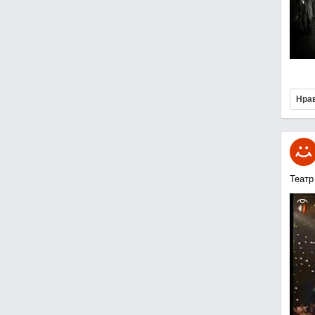
Нра
Театр