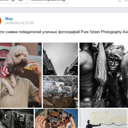
Мир
yesterday at 11:08
те снимки победителей уличных фотографий Pure Street Photography Aw