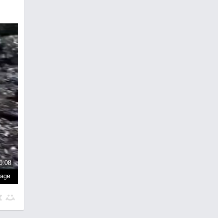
0:08
page