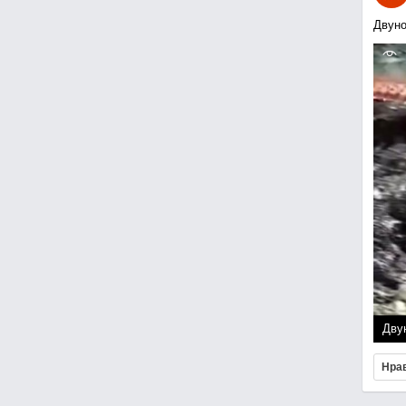
Двуно
Дву
Нра