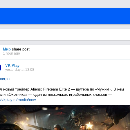
Мир
share post
1 hour ago
VK Play
yesterday at 13:08
оигры
 новый трейлер Aliens: Fireteam Elite 2 — шутера по «Чужим». В нем
али «Охотника» — один из нескольких играбельных классов —
//vkplay.ru/media/n
ew...