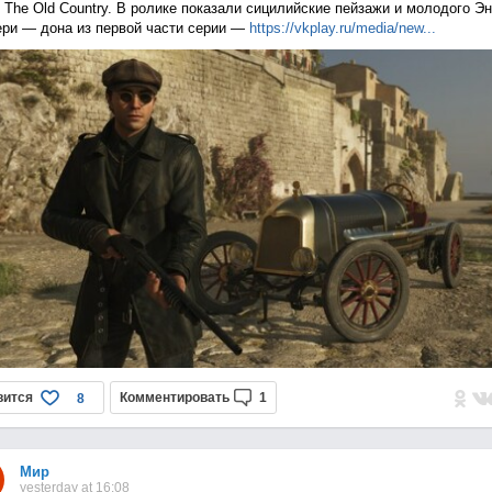
: The Old Country. В ролике показали сицилийские пейзажи и молодого Э
ри — дона из первой части серии —
https://vkplay.ru/media/n
ew...
вится
Комментировать
1
8
Мир
yesterday at 16:08