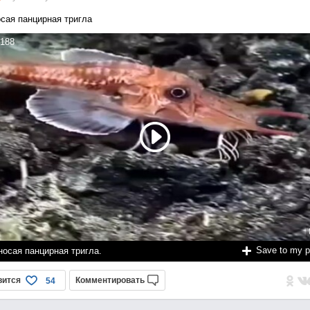
сая панцирная тригла
188
Save to my 
носая панцирная тригла.
вится
Комментировать
54