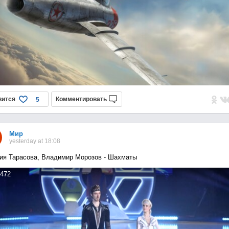
вится
Комментировать
5
Мир
yesterday at 18:08
ия Тарасова, Владимир Морозов - Шахматы
472