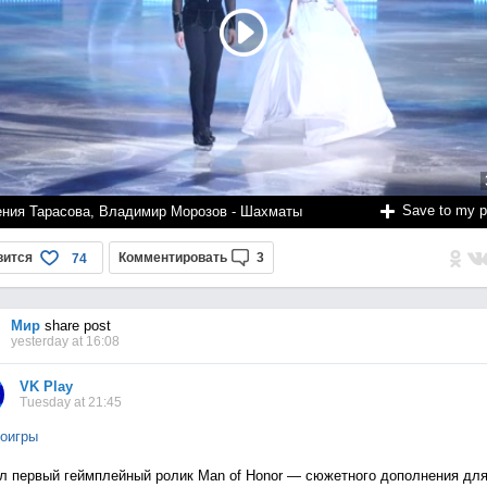
Save to my 
ения Тарасова, Владимир Морозов - Шахматы
вится
Комментировать
3
74
Мир
share post
yesterday at 16:08
VK Play
Tuesday at 21:45
оигры
 первый геймплейный ролик Man of Honor — сюжетного дополнения дл