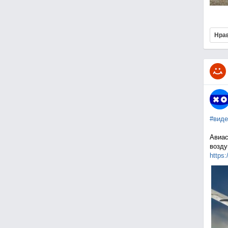
Нра
#виде
Авиас
возду
https: