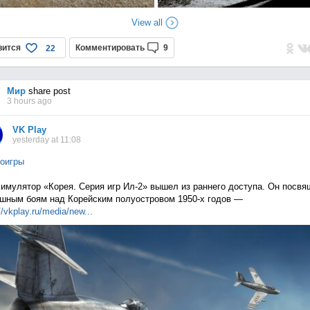
View all
вится
Комментировать
9
22
Мир
share post
3 hours ago
VK Play
yesterday at 11:08
оигры
имулятор «Корея. Серия игр Ил-2» вышел из раннего доступа. Он посвя
шным боям над Корейским полуостровом 1950-х годов —
//vkplay.ru/media/n
ew...