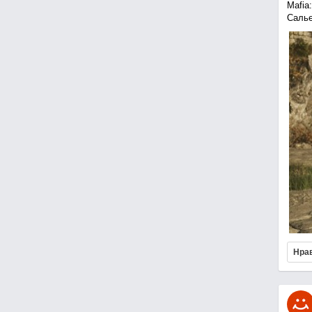
Mafia
Салье
Нра