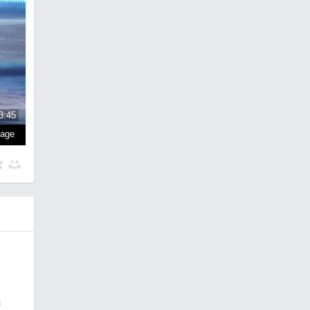
3:45
page
я