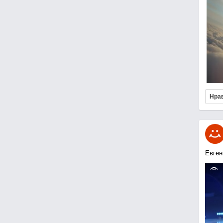
Нра
Евген