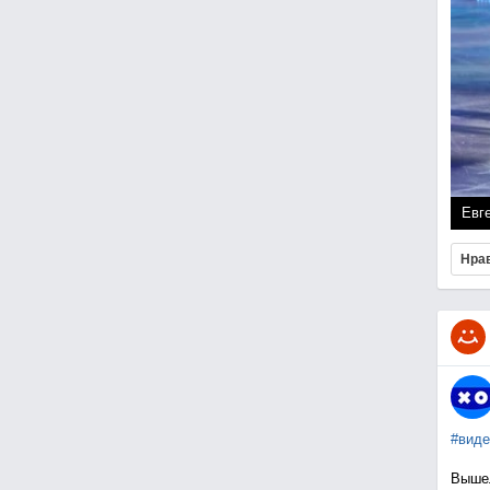
Евг
Нра
#виде
Вышел