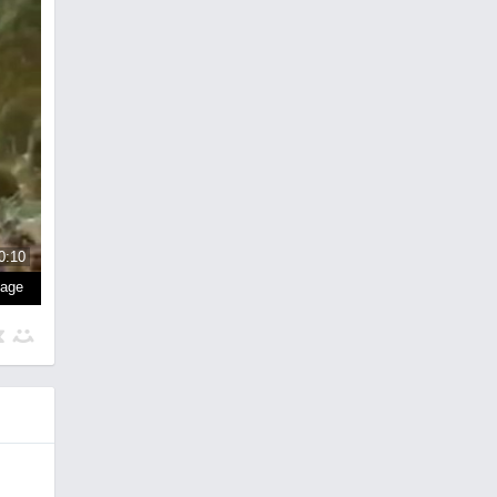
0:10
page