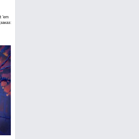
t 'em
заказ: