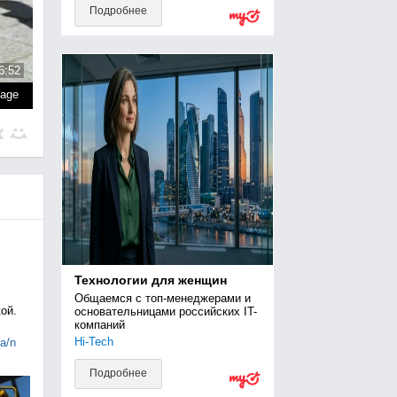
Подробнее
6:52
page
Технологии для женщин
Общаемся с топ-менеджерами и 
ой.
основательницами российских IT-
компаний
Hi-Tech
ia/n
Подробнее