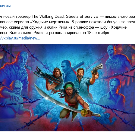
оигры
 новый трейлер The Walking Dead: Streets of Survival — пиксельного bea
 основе сериала «Ходячие мертвецы». В ролике показали бонусы за пред
мер, скины для оружия и облик Рика из спин-оффа — шоу «Ходячие
ецы: Выжившие». Релиз игры запланирован на 18 сентября —
//vkplay.ru/media/n
ew...