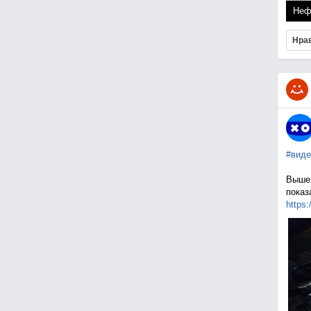
Неф
Нра
#виде
Вышел
показ
https: