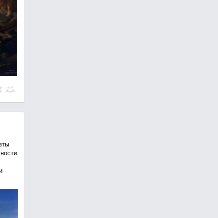
вты
хности
и