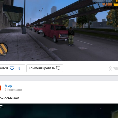
вится
Комментировать
5
Мир
7 hours ago
ой осьминог
71