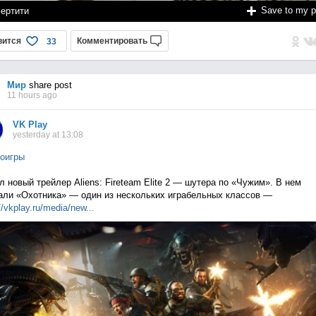
Save to my 
ертити
вится
Комментировать
33
Мир
share post
11 hours ago
VK Play
yesterday at 13:08
оигры
 новый трейлер Aliens: Fireteam Elite 2 — шутера по «Чужим». В нем
али «Охотника» — один из нескольких играбельных классов —
//vkplay.ru/media/n
ew...