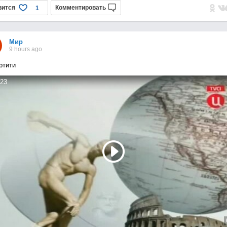
вится
Комментировать
1
Мир
9 hours ago
ртити
23