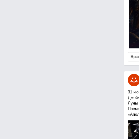
Нра
31 ию
Джейм
Луны 
Посмо
«Апол