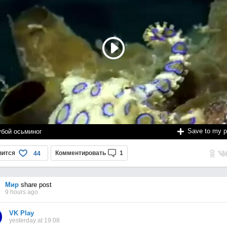
Save to my 
убой осьминог
вится
Комментировать
1
44
Мир
share post
9 hours ago
VK Play
yesterday at 19:08