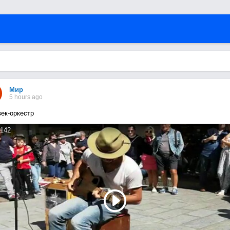
Мир
5 hours ago
ек-оркестр
142