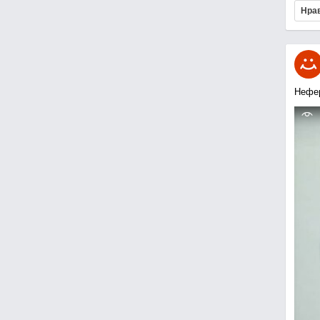
Нра
Нефе