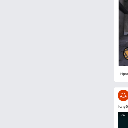
Нра
Голуб