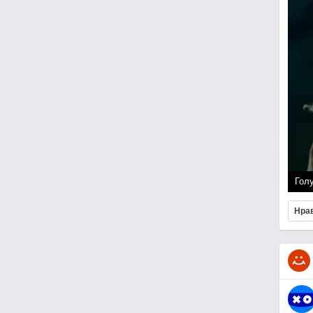
Гол
Нра