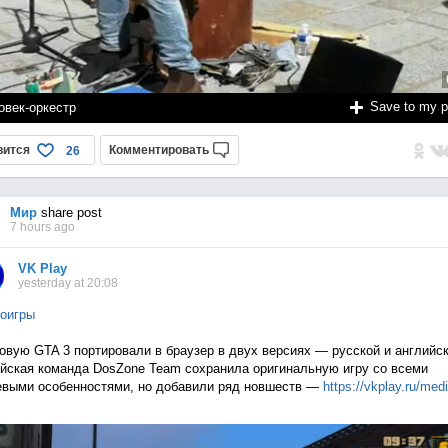
Save to my 
овек-оркестр
вится
Комментировать
26
Мир
share post
7 hours ago
VK Play
yesterday at 20:08
оигры
овую GTA 3 портировали в браузер в двух версиях — русской и английск
йская команда DosZone Team сохранила оригинальную игру со всеми
выми особенностями, но добавили ряд новшеств —
https://vkplay.ru/med