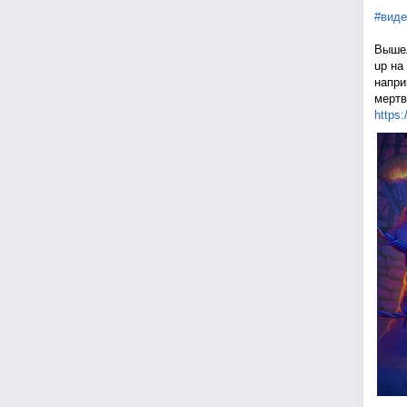
#виде
Вышел
up на
напри
мертв
https: