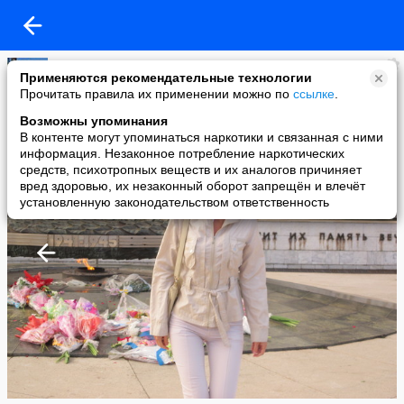
ООО "СлавХим" директор
Применяются рекомендательные технологии
added a photo
Прочитать правила их применении можно по
ссылке
.
02 Feb в 12:06
Возможны упоминания
В контенте могут упоминаться наркотики и связанная с ними
информация. Незаконное потребление наркотических
средств, психотропных веществ и их аналогов причиняет
вред здоровью, их незаконный оборот запрещён и влечёт
установленную законодательством ответственность