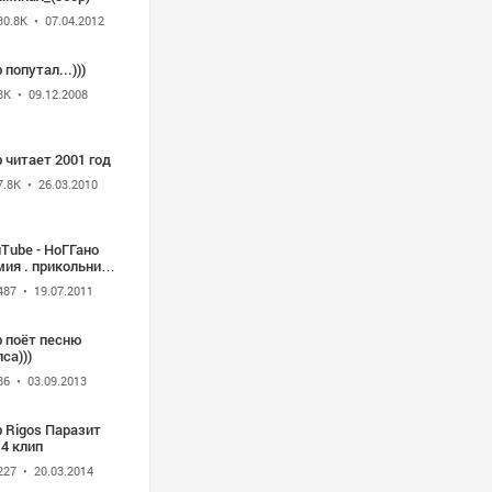
30.8K
• 07.04.2012
 попутал...)))
8K
• 09.12.2008
 читает 2001 год
7.8K
• 26.03.2010
Tube - НоГГано
ия . прикольний
ип
487
• 19.07.2011
ф поёт песню
са)))
86
• 03.09.2013
 Rigos Паразит
4 клип
227
• 20.03.2014