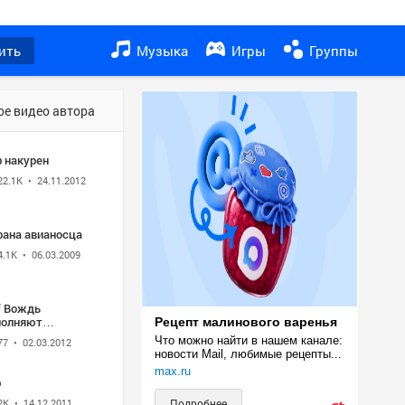
ить
Музыка
Игры
Группы
ое видео автора
ф накурен
22.1K
• 24.11.2012
рана авианосца
4.1K
• 06.03.2009
f Вождь
полняют
Рецепт малинового варенья
дведев и Путин
Что можно найти в нашем канале: 
77
• 02.03.2012
новости Mail, любимые рецепты...
max.ru
ф
2K
• 14.12.2011
Подробнее