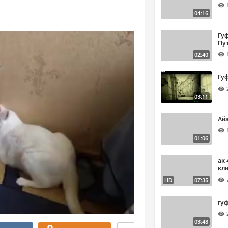
04:16
Гу
Пу
02:40
Гуф
03:11
Ай
01:06
ак 
кл
HD
07:35
гуф
03:48