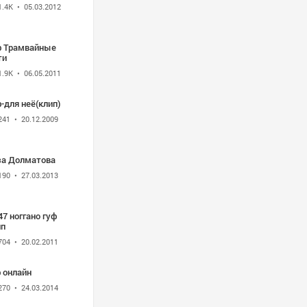
1.4K
• 05.03.2012
ф Трамвайные
ти
1.9K
• 06.05.2011
-для неё(клип)
241
• 20.12.2009
за Долматова
190
• 27.03.2013
47 ноггано гуф
ип
704
• 20.02.2011
 онлайн
270
• 24.03.2014