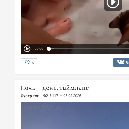
00:00
В
6
Ночь – день, таймлапс
Супер топ
5 117
05.08.2026