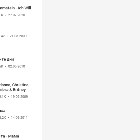
mstein - Ich Will
1K
• 27.07.2020
142
• 21.08.2009
 те дни
6K
• 02.05.2010
onna, Christina
ilera & Britney
ars - MTV 2003
2.1K
• 19.09.2009
аха
2.2K
• 14.09.2011
ста - Мама