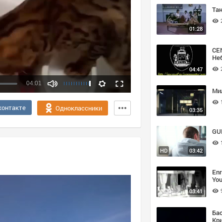
Тан
01:28
CE
Не
04:47
04:01
Ми
Качество:
контакте
Одноклассники
03:35
360p
720p
GUF
HD
03:42
Enr
Yo
03:41
Ба
Кр