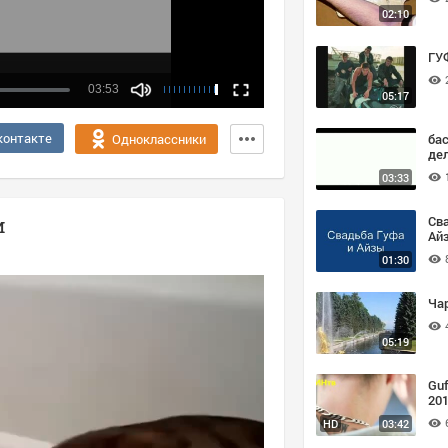
02:10
ГУ
03:53
05:17
контакте
бас
Одноклассники
де
03:33
Сва
и
Ай
01:30
Ча
05:19
Guf
20
HD
03:42