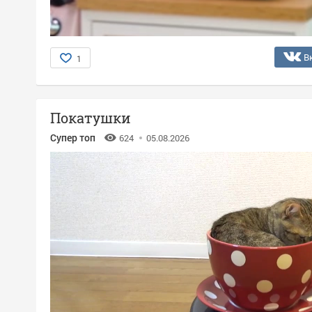
В
1
Покатушки
Супер топ
624
05.08.2026