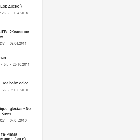
цор диско )
2.2K
• 19.04.2018
NTR - Железное
бо
237
• 02.04.2011
лая
14.5K
• 25.10.2011
 Ice baby color
1.6K
• 20.06.2010
ique Iglesias - Do
u Know
927
• 07.01.2010
ста-Мама
иминал_(360p)