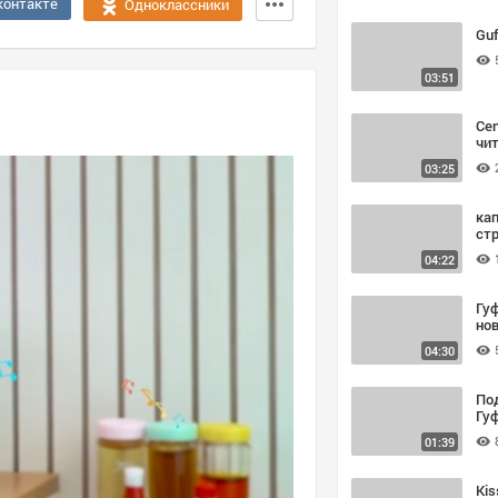
контакте
Одноклассники
Guf
03:51
Ce
чи
03:25
кап
ст
04:22
Гу
но
04:30
По
Гу
01:39
Kis