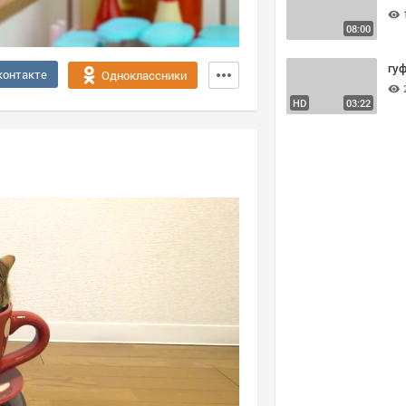
08:00
гу
контакте
Одноклассники
HD
03:22