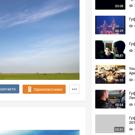
03:08
Гуф
00:29
Гуф
00:41
You
Арм
кл
06:33
контакте
Одноклассники
Гу
Леп
00:54
Гуф
201
03:51