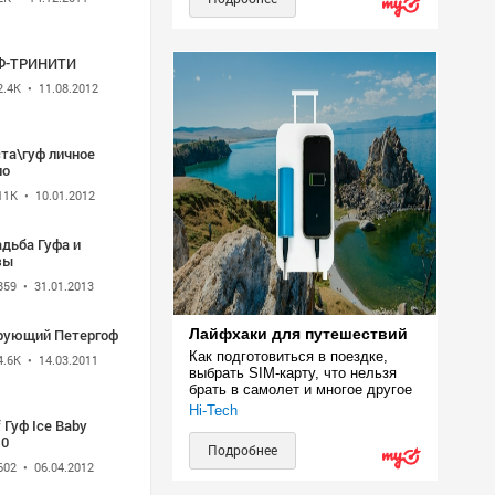
Ф-ТРИНИТИ
2.4K
• 11.08.2012
та\гуф личное
ло
11K
• 10.01.2012
дьба Гуфа и
зы
859
• 31.01.2013
рующий Петергоф
Лайфхаки для путешествий
Как подготовиться в поездке, 
4.6K
• 14.03.2011
выбрать SIM-карту, что нельзя 
брать в самолет и многое другое
Hi-Tech
 Гуф Ice Baby
10
Подробнее
602
• 06.04.2012