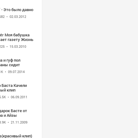
 - Это было давно
582
• 02.03.2012
ntr Моя бабушка
тает газету Жизнь
225
• 15.03.2010
а и гуф пол
раны сидит
1K
• 09.07.2014
ф Баста Качели
вый клип
5.5K
• 06.09.2011
дарок Басте от
фа и Айзы
8.9K
• 21.11.2009
s(красивый клип)