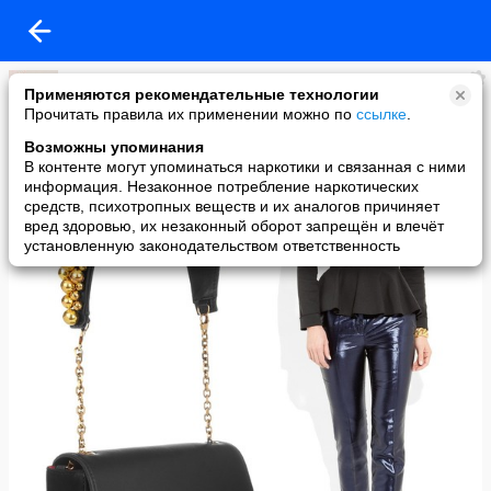
Светлана
Применяются рекомендательные технологии
added a photo
Прочитать правила их применении можно по
ссылке
.
03 Nov в 18:55
Возможны упоминания
В контенте могут упоминаться наркотики и связанная с ними
информация. Незаконное потребление наркотических
средств, психотропных веществ и их аналогов причиняет
вред здоровью, их незаконный оборот запрещён и влечёт
установленную законодательством ответственность