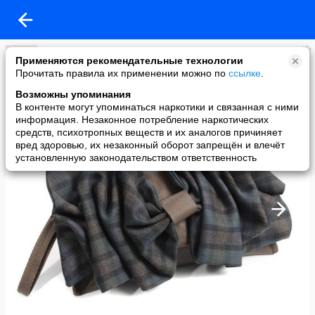
Светлана
Применяются рекомендательные технологии
added a photo
Прочитать правила их применении можно по
ссылке
.
28 Aug в 13:40
Возможны упоминания
В контенте могут упоминаться наркотики и связанная с ними
информация. Незаконное потребление наркотических
средств, психотропных веществ и их аналогов причиняет
вред здоровью, их незаконный оборот запрещён и влечёт
установленную законодательством ответственность