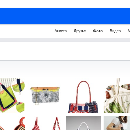
Анкета
Друзья
Фото
Видео
М