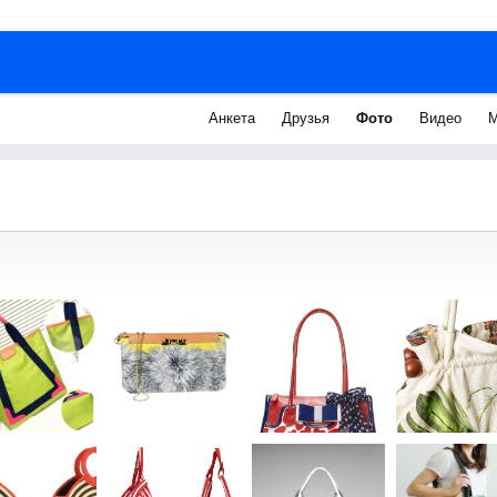
Анкета
Друзья
Фото
Видео
М