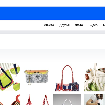
Анкета
Друзья
Фото
Видео
М