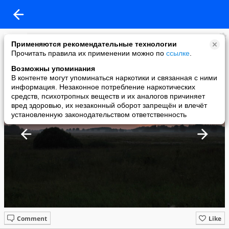
KAA
Применяются рекомендательные технологии
added a photo
Прочитать правила их применении можно по
ссылке
.
14 Aug в 22:22
Возможны упоминания
В контенте могут упоминаться наркотики и связанная с ними
информация. Незаконное потребление наркотических
средств, психотропных веществ и их аналогов причиняет
вред здоровью, их незаконный оборот запрещён и влечёт
установленную законодательством ответственность
Comment
Like