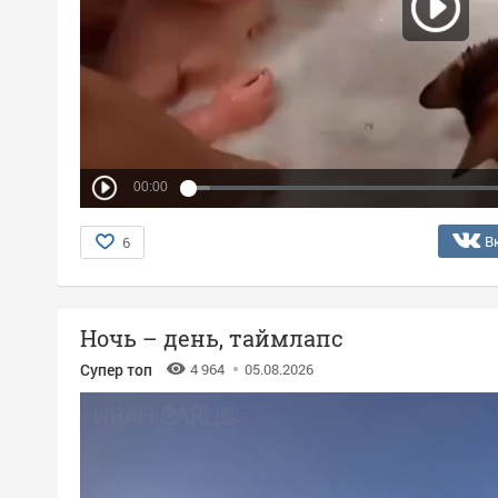
00:00
В
6
Ночь – день, таймлапс
Супер топ
4 964
05.08.2026