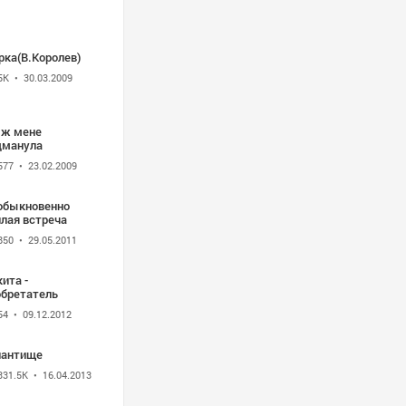
рка(В.Королев)
5K
• 30.03.2009
 ж мене
дманула
577
• 23.02.2009
обыкновенно
плая встреча
850
• 29.05.2011
ита -
обретатель
54
• 09.12.2012
лантище
331.5K
• 16.04.2013