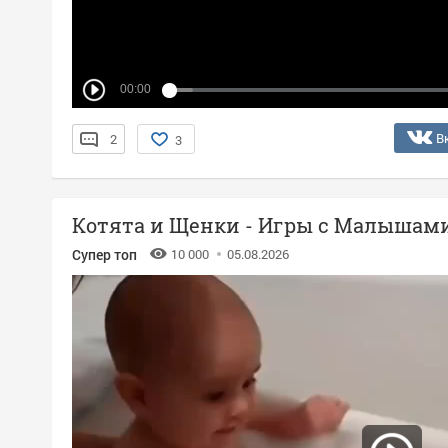
00:00
В
2
3
Котята и Щенки - Игры с Малышам
Супер топ
10 000
05.08.2026