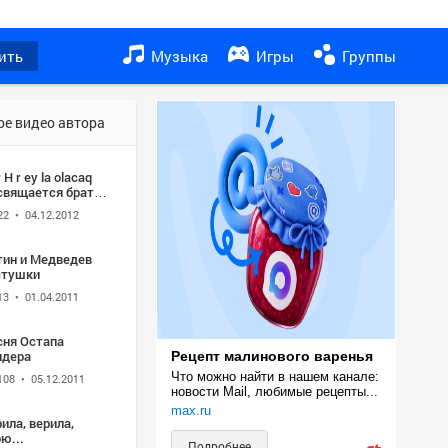
ить
Музыка
Игры
Группы
ое видео автора
 H r ey la olacaq
свящается брату
нану
22
• 04.12.2012
тин и Медведев
стушки
13
• 01.04.2011
сня Остапа
ндера
Рецепт малинового варенья
Что можно найти в нашем канале: 
108
• 05.12.2011
новости Mail, любимые рецепты...
max.ru
ила, верила,
ю...
Подробнее