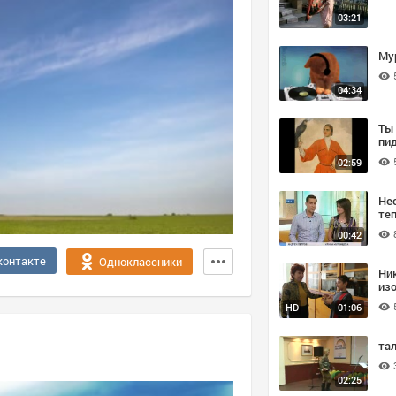
03:21
Му
04:34
Ты
пи
02:59
Не
те
00:42
контакте
Одноклассники
Ник
из
HD
01:06
та
02:25