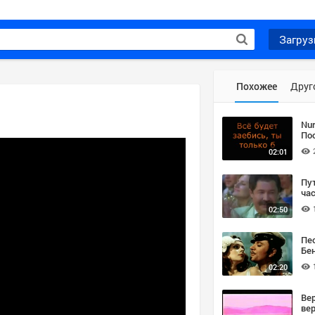
Загруз
Похожее
Друг
Nur
По
Кя
02:01
Пу
ча
02:50
Пе
Бе
02:20
Вер
вер