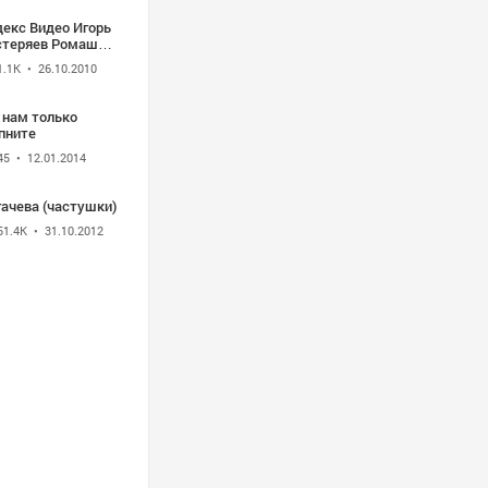
декс Видео Игорь
стеряев Ромашки
1.1K
• 26.10.2010
 нам только
пните
45
• 12.01.2014
гачева (частушки)
51.4K
• 31.10.2012