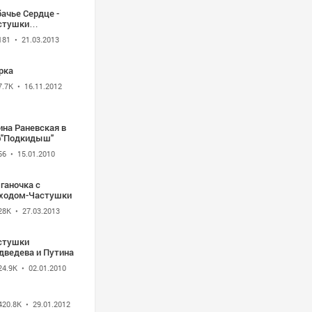
ачье Сердце -
стушки
рикова.
181
• 21.03.2013
рка
7.7K
• 16.11.2012
ина Раневская в
ф"Подкидыш"
56
• 15.01.2010
ганочка с
ходом-Частушки
28K
• 27.03.2013
стушки
дведева и Путина
24.9K
• 02.01.2010
420.8K
• 29.01.2012