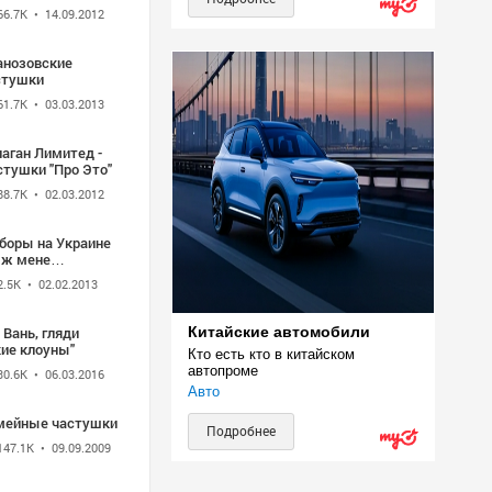
66.7K
• 14.09.2012
анозовские
стушки
61.7K
• 03.03.2013
аган Лимитед -
стушки "Про Это"
88.7K
• 02.03.2012
боры на Украине
 ж мене
дманула
2.5K
• 02.02.2013
 Вань, гляди
Китайские автомобили
кие клоуны"
Кто есть кто в китайском 
автопроме
30.6K
• 06.03.2016
Авто
мейные частушки
Подробнее
147.1K
• 09.09.2009