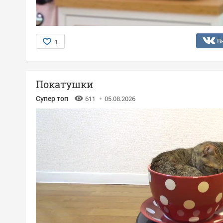
В
1
Покатушки
Супер топ
611
05.08.2026