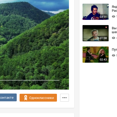
Ян
Ра
10
03:31
Вы
ше
01:08
Пу
02:43
контакте
Одноклассники