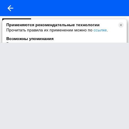
Моё видео
Применяются рекомендательные технологии
1 видео
Прочитать правила их применении можно по
ссылке
.
Возможны упоминания
В контенте могут упоминаться наркотики и связанная с ними
информация. Незаконное потребление наркотических
средств, психотропных веществ и их аналогов причиняет
вред здоровью, их незаконный оборот запрещён и влечёт
установленную законодательством ответственность