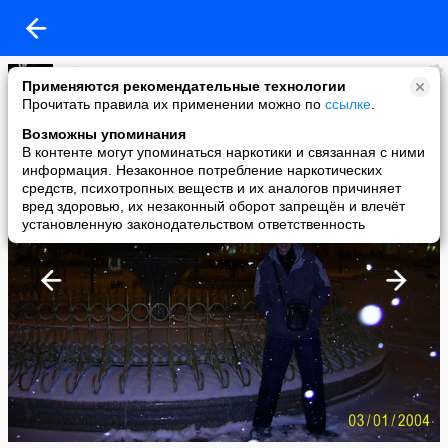
Felix
Применяются рекомендательные технологии
added a photo
Прочитать правила их применении можно по
ссылке
.
02 Jan в 11:28
Возможны упоминания
В контенте могут упоминаться наркотики и связанная с ними
информация. Незаконное потребление наркотических
средств, психотропных веществ и их аналогов причиняет
вред здоровью, их незаконный оборот запрещён и влечёт
установленную законодательством ответственность