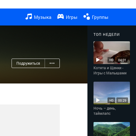
Музыка
Игры
Группы
ТОП НЕДЕЛИ
04:01
HD
Подружиться
•••
Котята и Щенки -
Игры с Малышами
00:29
HD
Ночь – день,
таймлапс