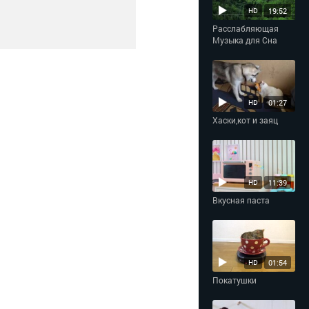
19:52
HD
Расслабляющая
Музыка для Сна
01:27
HD
Хаски,кот и заяц
11:39
HD
Вкусная паста
01:54
HD
Покатушки