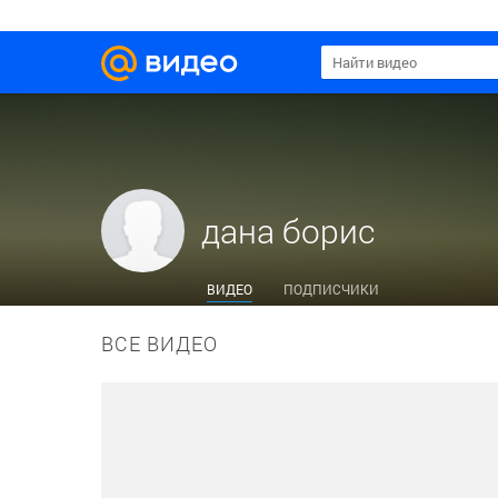
дана борис
ВИДЕО
ПОДПИСЧИКИ
ВСЕ ВИДЕО