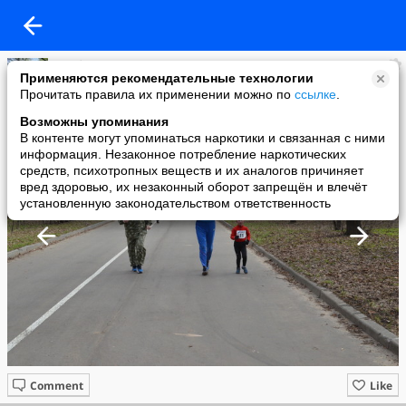
Клуб Сенеж
Применяются рекомендательные технологии
added a photo
Прочитать правила их применении можно по
ссылке
.
17 Apr в 20:45
Возможны упоминания
В контенте могут упоминаться наркотики и связанная с ними
информация. Незаконное потребление наркотических
средств, психотропных веществ и их аналогов причиняет
вред здоровью, их незаконный оборот запрещён и влечёт
установленную законодательством ответственность
Comment
Like