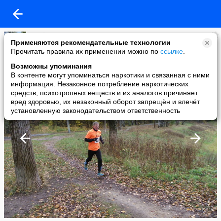
Клуб Сенеж
Применяются рекомендательные технологии
added a photo
Прочитать правила их применении можно по
ссылке
.
21 Oct в 17:18
Возможны упоминания
В контенте могут упоминаться наркотики и связанная с ними
информация. Незаконное потребление наркотических
средств, психотропных веществ и их аналогов причиняет
вред здоровью, их незаконный оборот запрещён и влечёт
установленную законодательством ответственность