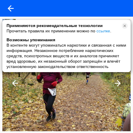
Клуб Сенеж
Применяются рекомендательные технологии
added a photo
Прочитать правила их применении можно по
ссылке
.
21 Oct в 17:18
Возможны упоминания
В контенте могут упоминаться наркотики и связанная с ними
информация. Незаконное потребление наркотических
средств, психотропных веществ и их аналогов причиняет
вред здоровью, их незаконный оборот запрещён и влечёт
установленную законодательством ответственность