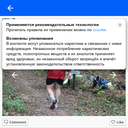
Клуб Сенеж
Применяются рекомендательные технологии
added a photo
Прочитать правила их применении можно по
ссылке
.
27 Oct в 09:55
Возможны упоминания
В контенте могут упоминаться наркотики и связанная с ними
информация. Незаконное потребление наркотических
средств, психотропных веществ и их аналогов причиняет
вред здоровью, их незаконный оборот запрещён и влечёт
установленную законодательством ответственность
Comment
Like