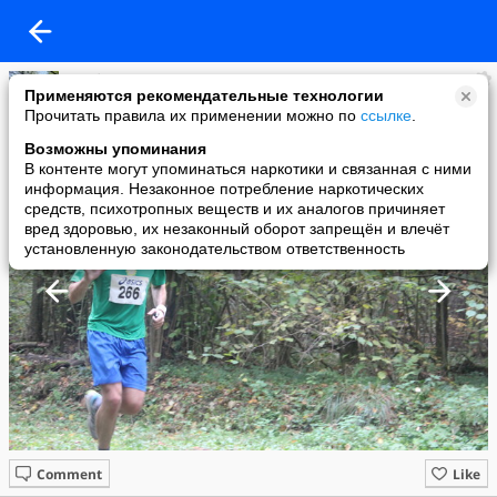
Клуб Сенеж
Применяются рекомендательные технологии
added a photo
Прочитать правила их применении можно по
ссылке
.
25 Oct в 22:01
Возможны упоминания
В контенте могут упоминаться наркотики и связанная с ними
информация. Незаконное потребление наркотических
средств, психотропных веществ и их аналогов причиняет
вред здоровью, их незаконный оборот запрещён и влечёт
установленную законодательством ответственность
Comment
Like