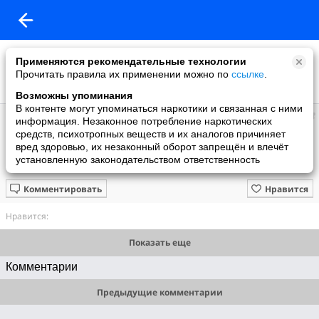
Применяются рекомендательные технологии
Прочитать правила их применении можно по
ссылке
.
Возможны упоминания
В контенте могут упоминаться наркотики и связанная с ними
Дмитрий
информация. Незаконное потребление наркотических
добавил видео
средств, психотропных веществ и их аналогов причиняет
18.12.2024
вред здоровью, их незаконный оборот запрещён и влечёт
Фрагмент видео "Буфер дополнительной информации (НЛО) от
установленную законодательством ответственность
17.11.2024 года". Аналитический разбор картины.
Комментировать
Нравится
Нравится:
Показать еще
Комментарии
Предыдущие комментарии