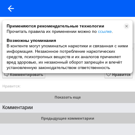
Применяются рекомендательные технологии
Прочитать правила их применении можно по
ссылке
.
Возможны упоминания
В контенте могут упоминаться наркотики и связанная с ними
Дункан
информация. Незаконное потребление наркотических
добавила видео
средств, психотропных веществ и их аналогов причиняет
29.09.2023
вред здоровью, их незаконный оборот запрещён и влечёт
2013 Мастер-класс для младшего возраста Царькова 2013
установленную законодательством ответственность
Комментировать
Нравится
Нравится:
Показать еще
Комментарии
Предыдущие комментарии