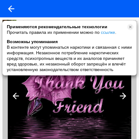
Nika
Применяются рекомендательные технологии
added a photo
Прочитать правила их применении можно по
ссылке
.
08 Sep в 20:13
Возможны упоминания
В контенте могут упоминаться наркотики и связанная с ними
информация. Незаконное потребление наркотических
средств, психотропных веществ и их аналогов причиняет
вред здоровью, их незаконный оборот запрещён и влечёт
установленную законодательством ответственность