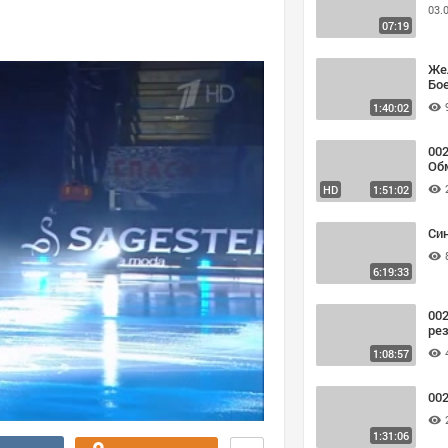
03.
07:19
Же
Бое
1:40:02
002
Об
HD
1:51:02
Син
6:19:33
00
рез
1:08:57
00
1:31:06