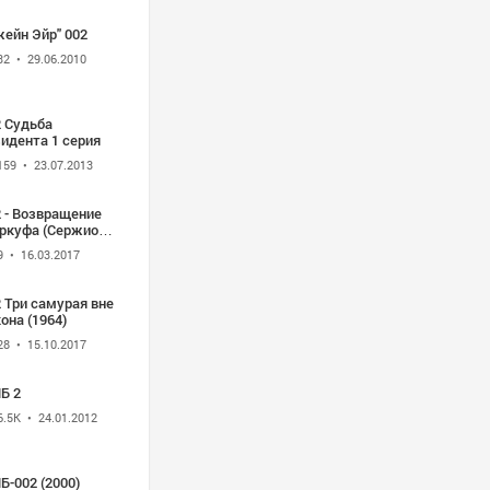
ейн Эйр" 002
32
• 29.06.2010
2 Судьба
идента 1 серия
159
• 23.07.2013
 - Возвращение
ркуфа (Сержио
гонзелли, Рой
9
• 16.03.2017
лэнд) 1966
 Три самурая вне
она (1964)
28
• 15.10.2017
Б 2
6.5K
• 24.01.2012
-002 (2000)