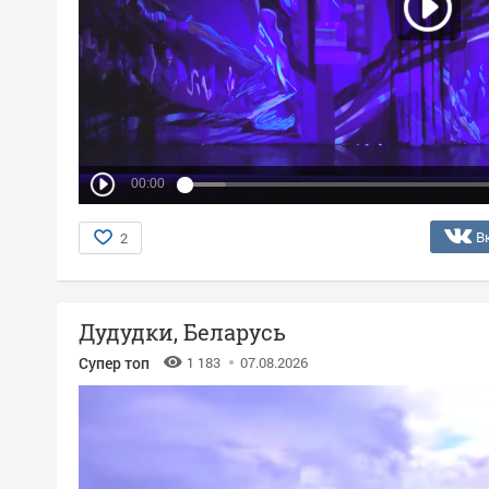
00:00
В
2
Дудудки, Беларусь
Супер топ
1 183
07.08.2026