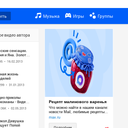
ить
Музыка
Игры
Группы
ое видео автора
сские сенсации.
я и Яна. Золото
 любовь
95
• 16.02.2013
йная жизнь
рделей
299
• 31.01.2013
део приколы
ркоманы - Видео
Рецепт малинового варенья
колы - Видео
Что можно найти в нашем канале: 
136K
• 02.05.2013
колы_2.flv
новости Mail, любимые рецепты...
max.ru
икол Девушка
нцует Попой
Подробнее