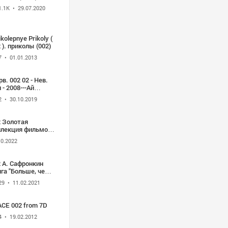
1.1K
• 29.07.2020
ikolepnye Prikoly (
 ). приколы (002)
7
• 01.01.2013
в. 002 02 - Нев.
 - 2008---Ай
ывы, ай-
2
• 30.10.2019
ывы.ру, i-
yvy.ru, Ai Reviews,
48612
2 Золотая
ллекция фильмов
ностудии
10.2022
нтрнаучфильм
 А. Сафронкин
га "Больше, чем
е". Глава 002
29
• 11.02.2021
зансцена". 1
сть
SPACE 002 from 7D
4
• 19.02.2012