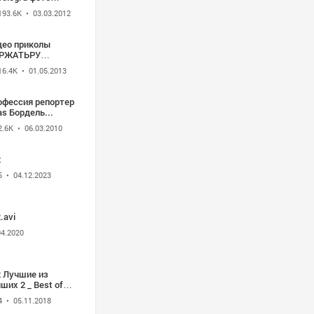
efox
иколы видео
193.6K
• 03.03.2012
иколы и картинки
юмором2
део приколы
РЖАТЬРУ
сплатные
16.4K
• 01.05.2013
иколы картинки
то приколы видео
офессия репортер
as Бордель...
2.6K
• 06.03.2010
2
5
• 04.12.2023
.avi
04.2020
2 Лучшие из
ших 2 _ Best of
 Best 2 (1993)
4
• 05.11.2018