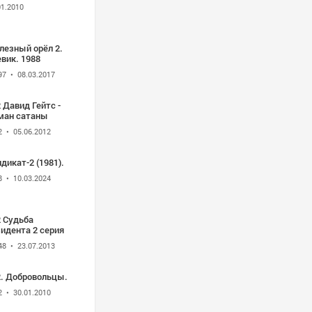
01.2010
лезный орёл 2.
вик. 1988
97
• 08.03.2017
 Давид Гейтс -
ман сатаны
2
• 05.06.2012
дикат-2 (1981).
8
• 10.03.2024
2 Судьба
идента 2 серия
48
• 23.07.2013
2. Добровольцы.
2
• 30.01.2010