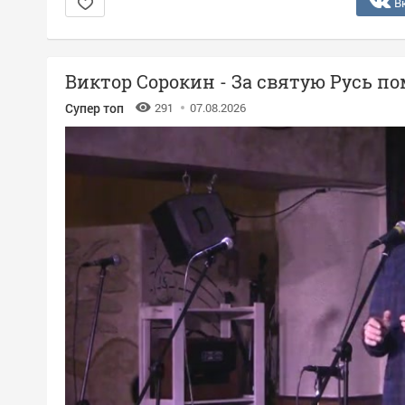
В
Виктор Сорокин - За святую Русь п
Супер топ
291
07.08.2026