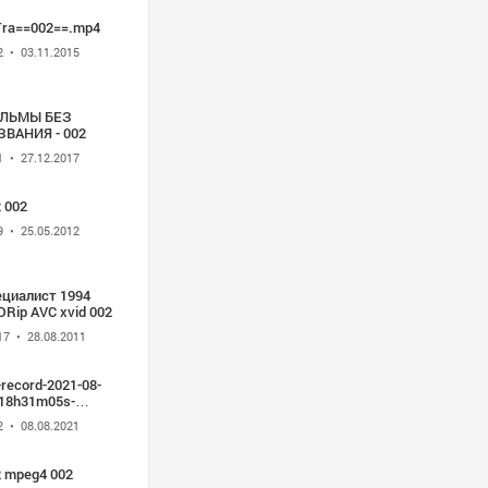
Tra==002==.mp4
2
• 03.11.2015
ЛЬМЫ БЕЗ
ЗВАНИЯ - 002
1
• 27.12.2017
 002
9
• 25.05.2012
ециалист 1994
Rip AVC xvid 002
17
• 28.08.2011
-record-2021-08-
-18h31m05s-
.L73.002.SD4.TA1-
2
• 08.08.2021
2 mpeg4 002