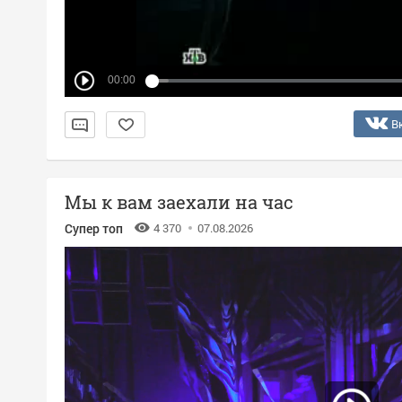
00:00
В
Мы к вам заехали на час
Супер топ
4 370
07.08.2026