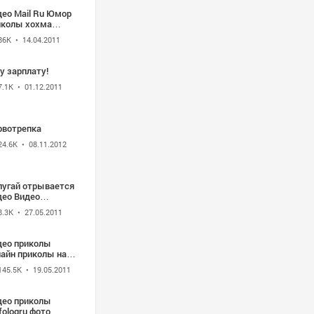
део Mail Ru Юмор
иколы хохма
ео MailRu
86K
• 14.04.2011
иколы очень
рный прикол 2
у зарплату!
7.1K
• 01.12.2011
рвотрепка
24.6K
• 08.11.2012
пугай отрывается
део Видео
иколы Попугай
8.3K
• 27.05.2011
икол Приколы
иколы с
вотными
део приколы
нцующий попугай
лайн приколы на
ице смотреть
145.5K
• 19.05.2011
лайн бесплатно
иколы на улице
ица прикол mp4
део приколы
 3gp Mozilla
fologru фото