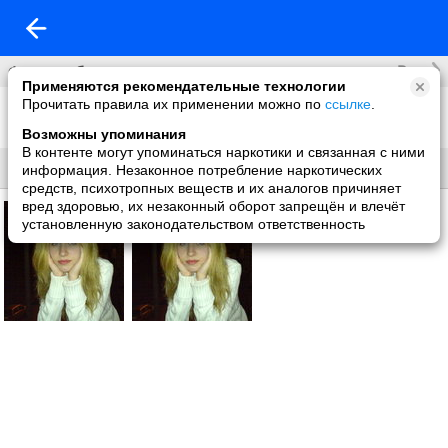
Все
Фотоальбомы
Применяются рекомендательные технологии
Прочитать правила их применении можно по
ссылке
.
Фото со мной
2 фото
Возможны упоминания
В контенте могут упоминаться наркотики и связанная с ними
Все
Без названия
информация. Незаконное потребление наркотических
средств, психотропных веществ и их аналогов причиняет
вред здоровью, их незаконный оборот запрещён и влечёт
установленную законодательством ответственность