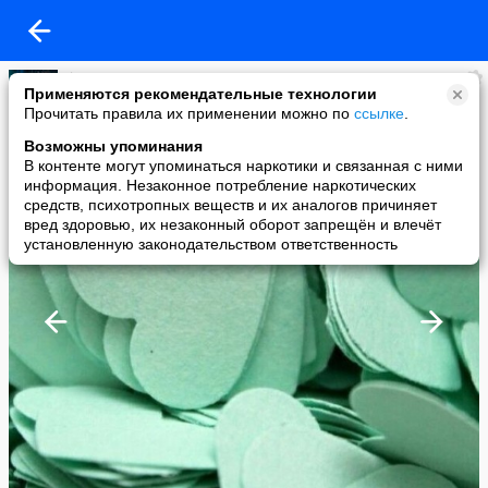
♕Доми Медуза
Применяются рекомендательные технологии
added a photo
Прочитать правила их применении можно по
ссылке
.
19 Mar в 07:07
Возможны упоминания
В контенте могут упоминаться наркотики и связанная с ними
информация. Незаконное потребление наркотических
средств, психотропных веществ и их аналогов причиняет
вред здоровью, их незаконный оборот запрещён и влечёт
установленную законодательством ответственность