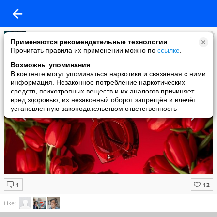
♕Доми Медуза
Применяются рекомендательные технологии
added a photo
Прочитать правила их применении можно по
ссылке
.
19 Apr в 05:10
Возможны упоминания
В контенте могут упоминаться наркотики и связанная с ними
информация. Незаконное потребление наркотических
средств, психотропных веществ и их аналогов причиняет
вред здоровью, их незаконный оборот запрещён и влечёт
установленную законодательством ответственность
Like: