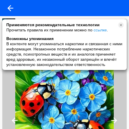
♕Доми Медуза
Применяются рекомендательные технологии
added a photo
Прочитать правила их применении можно по
ссылке
.
10 May в 06:03
Возможны упоминания
В контенте могут упоминаться наркотики и связанная с ними
информация. Незаконное потребление наркотических
средств, психотропных веществ и их аналогов причиняет
вред здоровью, их незаконный оборот запрещён и влечёт
установленную законодательством ответственность